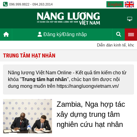
English
096.999.8822 - 094.263.2014
Đăng ký/Đăng nhập
Diễn đàn kinh tế, khoa
TRUNG TÂM HẠT NHÂN
Năng lượng Việt Nam Online - Kết quả tìm kiếm cho từ
khóa "
Trung tâm hạt nhân
", chúc bạn tìm được nội
dung mong muốn trên https://nangluongvietnam.vn/
Zambia, Nga hợp tác
xây dựng trung tâm
nghiên cứu hạt nhân