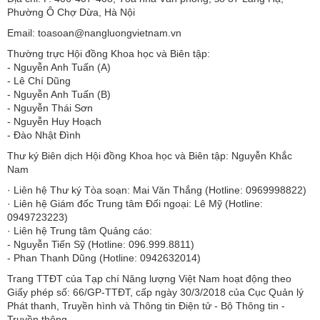
Phường Ô Chợ Dừa, Hà Nội
Email: toasoan@nangluongvietnam.vn
Thường trực Hội đồng Khoa học và Biên tập:
​​​​​​- Nguyễn Anh Tuấn (A)
- Lê Chí Dũng
- Nguyễn Anh Tuấn (B)
- Nguyễn Thái Sơn
- Nguyễn Huy Hoạch
- Đào Nhật Đình
Thư ký Biên dịch Hội đồng Khoa học và Biên tập: Nguyễn Khắc
Nam
· Liên hệ Thư ký Tòa soạn: Mai Văn Thắng (Hotline: 0969998822)
· Liên hệ Giám đốc Trung tâm Đối ngoại: Lê Mỹ (Hotline:
0949723223)
· Liên hệ Trung tâm Quảng cáo:
- Nguyễn Tiến Sỹ (Hotline: 096.999.8811)
- Phan Thanh Dũng (Hotline: 0942632014)
Trang TTĐT của Tạp chí Năng lượng Việt Nam hoạt động theo
Giấy phép số: 66/GP-TTĐT, cấp ngày 30/3/2018 của Cục Quản lý
Phát thanh, Truyền hình và Thông tin Điện tử - Bộ Thông tin -
Truyền thông.