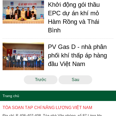
Khởi động gói thầu
EPC dự án khí mỏ
Hàm Rồng và Thái
Bình
PV Gas D - nhà phân
phối khí thấp áp hàng
đầu Việt Nam
Trước
Sau
Trang chủ
TÒA SOẠN TẠP CHÍ NĂNG LƯỢNG VIỆT NAM
Địa chỉ: P. 406-407-408, Tòa nhà Văn phòng, số 87 Láng Hạ,