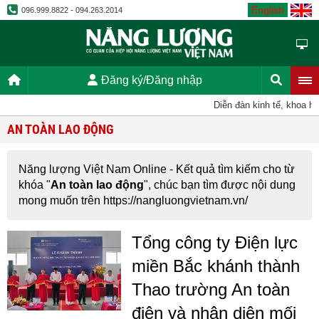
English
096.999.8822 - 094.263.2014
Đăng ký/Đăng nhập
Diễn đàn kinh tế, khoa học
AN TOÀN LAO ĐỘNG
Năng lượng Việt Nam Online - Kết quả tìm kiếm cho từ
khóa "
An toàn lao động
", chúc bạn tìm được nội dung
mong muốn trên https://nangluongvietnam.vn/
Tổng công ty Điện lực
miền Bắc khánh thành
Thao trường An toàn
điện và nhận diện mối