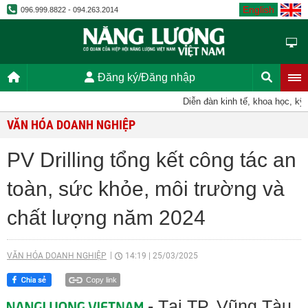
English
096.999.8822 - 094.263.2014
Đăng ký/Đăng nhập
Diễn đàn kinh tế, khoa học, kỹ thuật
VĂN HÓA DOANH NGHIỆP
PV Drilling tổng kết công tác an
toàn, sức khỏe, môi trường và
chất lượng năm 2024
VĂN HÓA DOANH NGHIỆP
14:19
|
25/03/2025
Copy link
- Tại TP. Vũng Tàu,