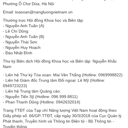
Phường Ô Chợ Dừa, Hà Nội
Email: toasoan@nangluongvietnam.vn
Thường trực Hội đồng Khoa học và Biên tập:
​​​​​​- Nguyễn Anh Tuấn (A)
- Lê Chí Dũng
- Nguyễn Anh Tuấn (B)
- Nguyễn Thái Sơn
- Nguyễn Huy Hoạch
- Đào Nhật Đình
Thư ký Biên dịch Hội đồng Khoa học và Biên tập: Nguyễn Khắc
Nam
· Liên hệ Thư ký Tòa soạn: Mai Văn Thắng (Hotline: 0969998822)
· Liên hệ Giám đốc Trung tâm Đối ngoại: Lê Mỹ (Hotline:
0949723223)
· Liên hệ Trung tâm Quảng cáo:
- Nguyễn Tiến Sỹ (Hotline: 096.999.8811)
- Phan Thanh Dũng (Hotline: 0942632014)
Trang TTĐT của Tạp chí Năng lượng Việt Nam hoạt động theo
Giấy phép số: 66/GP-TTĐT, cấp ngày 30/3/2018 của Cục Quản lý
Phát thanh, Truyền hình và Thông tin Điện tử - Bộ Thông tin -
Truyền thông.