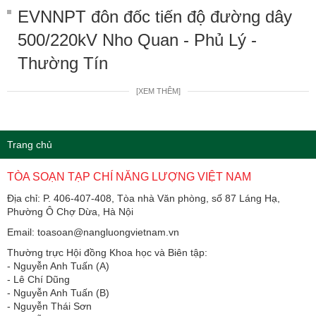
EVNNPT đôn đốc tiến độ đường dây
500/220kV Nho Quan - Phủ Lý -
Thường Tín
[XEM THÊM]
Trang chủ
TÒA SOẠN TẠP CHÍ NĂNG LƯỢNG VIỆT NAM
Địa chỉ: P. 406-407-408, Tòa nhà Văn phòng, số 87 Láng Hạ,
Phường Ô Chợ Dừa, Hà Nội
Email: toasoan@nangluongvietnam.vn
Thường trực Hội đồng Khoa học và Biên tập:
​​​​​​- Nguyễn Anh Tuấn (A)
- Lê Chí Dũng
- Nguyễn Anh Tuấn (B)
- Nguyễn Thái Sơn