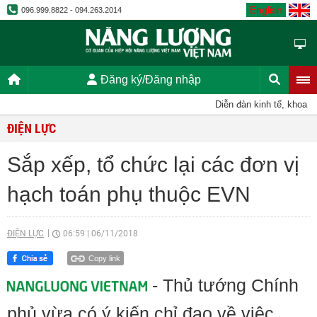
English
096.999.8822 - 094.263.2014
Đăng ký/Đăng nhập
Diễn đàn kinh tế, khoa họ
ĐIỆN LỰC
Sắp xếp, tổ chức lại các đơn vị
hạch toán phụ thuộc EVN
ĐIỆN LỰC
06:59
|
06/11/2018
Copy link
- Thủ tướng Chính
phủ vừa có ý kiến chỉ đạo về việc