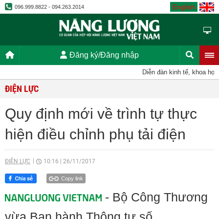
English
096.999.8822 - 094.263.2014
Đăng ký/Đăng nhập
Diễn đàn kinh tế, khoa học, 
ĐIỆN LỰC
Quy định mới về trình tự thực
hiện điều chỉnh phụ tải điện
ĐIỆN LỰC
10:16
|
26/11/2017
Copy link
- Bộ Công Thương
vừa Ban hành Thông tư số