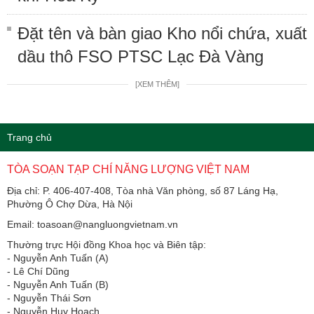
Đặt tên và bàn giao Kho nổi chứa, xuất
dầu thô FSO PTSC Lạc Đà Vàng
[XEM THÊM]
Trang chủ
TÒA SOẠN TẠP CHÍ NĂNG LƯỢNG VIỆT NAM
Địa chỉ: P. 406-407-408, Tòa nhà Văn phòng, số 87 Láng Hạ,
Phường Ô Chợ Dừa, Hà Nội
Email: toasoan@nangluongvietnam.vn
Thường trực Hội đồng Khoa học và Biên tập:
​​​​​​- Nguyễn Anh Tuấn (A)
- Lê Chí Dũng
- Nguyễn Anh Tuấn (B)
- Nguyễn Thái Sơn
- Nguyễn Huy Hoạch