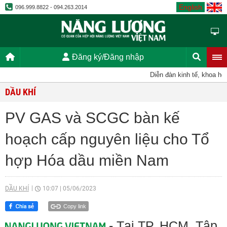
English
096.999.8822 - 094.263.2014
Đăng ký/Đăng nhập
Diễn đàn kinh tế, khoa học,
DẦU KHÍ
PV GAS và SCGC bàn kế
hoạch cấp nguyên liệu cho Tổ
hợp Hóa dầu miền Nam
DẦU KHÍ
10:07
|
05/06/2023
Copy link
- Tại TP. HCM, Tập