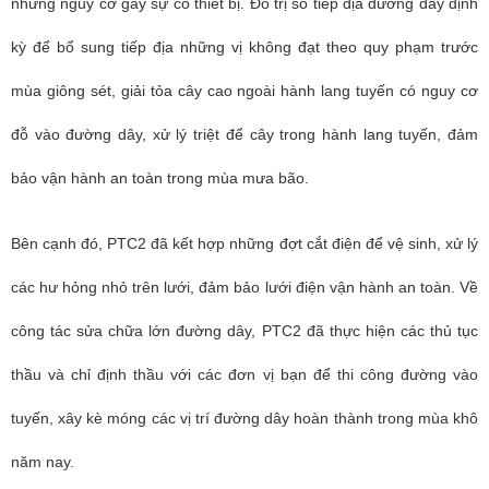
những nguy cơ gây sự cố thiết bị. Đo trị số tiếp địa đường dây định
kỳ để bổ sung tiếp địa những vị không đạt theo quy phạm trước
mùa giông sét, giải tỏa cây cao ngoài hành lang tuyến có nguy cơ
đỗ vào đường dây, xử lý triệt để cây trong hành lang tuyến, đảm
bảo vận hành an toàn trong mùa mưa bão.
Bên cạnh đó,
PTC2
đã kết
hợp những đợt cắt điện để vệ sinh, xử lý
các hư hỏng nhỏ trên lưới, đảm bảo lưới điện vận hành an toàn. Về
công tác sửa chữa lớn đường dây,
PTC2
đã thực hiện các thủ tục
thầu và chỉ định thầu với các đơn vị bạn để thi công đường vào
tuyến, xây kè móng các vị trí đường dây hoàn thành trong mùa khô
năm nay.