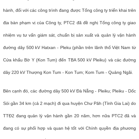
hành, đối với các công trình đang được Tổng công ty triển khai trên
địa bàn phạm vị của Công ty, PTC2 đã đề nghị Tổng công ty giao
nhiệm vụ tư vấn giám sát, chuẩn bị sản xuất và quản lý vận hành
đường dây 500 kV Hatxan - Pleku (phần trên lãnh thổ Việt Nam từ
Cửa khẩu Bờ Y (Kon Tum) đến TBA 500 kV Pleiku) và các đường
dây 220 kV Thượng Kon Tum - Kon Tum; Kom Tum - Quảng Ngãi.
Bên cạnh đó, các đường dây 500 kV Đà Nẵng - Pleiku; Pleiku - Dốc
Sỏi gần 34 km (cả 2 mạch) đi qua huyện Chư Păh (Tỉnh Gia Lai) do
TTĐ2 đang quản lý vận hành gần 20 năm, hơn nữa
PTC2
đã và
đang có sự phối hợp và quan hệ tốt với Chính quyền địa phương