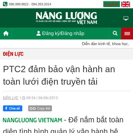
English
096.999.8822 - 094.263.2014
Đăng ký/Đăng nhập
Diễn đàn kinh tế, khoa học, kỹ t
ĐIỆN LỰC
PTC2 đảm bảo vận hành an
toàn lưới điện truyền tải
ĐIỆN LỰC
09:54
|
06/06/2013
Copy link
- Để nắm bắt toàn
diện tình hình quản lý vận hành hệ