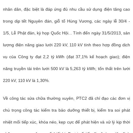
nhân dân, đặc biệt là đáp ứng đủ nhu cầu sử dụng điện tăng cao
trong dịp tết Nguyên đán, giỗ tổ Hùng Vương, các ngày lễ 30/4 -
1/5, Lễ Phật đản, kỳ họp Quốc Hội... Tính đến ngày 31/5/2013, sản
lượng điện năng giao lưới 220 kV, 110 kV tính theo hợp đồng dịch
vụ của Công ty đạt 2,2 tỷ kWh (đạt 37,1% kế hoạch giao); điện
năng truyền tải trên lưới 500 kV là 5,263 tỷ kWh; tổn thất trên lưới
220 kV, 110 kV là 1,30%.
Về công tác sửa chữa thường xuyên,
PTC2
đã chỉ đạo các đơn vị
chú trọng công tác kiểm tra bảo dưỡng thiết bị, kiểm tra soi phát
nhiệt mối tiếp xúc, khóa néo, kẹp cực để phát hiện và xử lý kịp thời