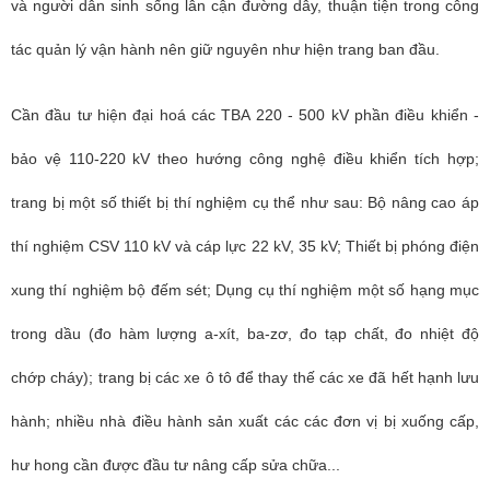
và người dân sinh sống lân cận đường dây, thuận tiện trong công
tác quản lý vận hành nên giữ nguyên như hiện trang ban đầu.
Cần đầu tư hiện đại hoá các TBA 220 - 500 kV phần điều khiển -
bảo vệ 110-220 kV theo hướng công nghệ điều khiển tích hợp;
trang bị một số thiết bị thí nghiệm cụ thể như sau: Bộ nâng cao áp
thí nghiệm CSV 110 kV và cáp lực 22 kV, 35 kV; Thiết bị phóng điện
xung thí nghiệm bộ đếm sét; Dụng cụ thí nghiệm một số hạng mục
trong dầu (đo hàm lượng a-xít, ba-zơ, đo tạp chất, đo nhiệt độ
chớp cháy); trang bị các xe ô tô để thay thế các xe đã hết hạnh lưu
hành; nhiều nhà điều hành sản xuất các các đơn vị bị xuống cấp,
hư hong cần được đầu tư nâng cấp sửa chữa...