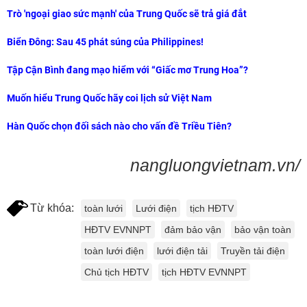
Trò 'ngoại giao sức mạnh' của Trung Quốc sẽ trả giá đắt
Biển Đông: Sau 45 phát súng của Philippines!
Tập Cận Bình đang mạo hiểm với “Giấc mơ Trung Hoa”?
Muốn hiểu Trung Quốc hãy coi lịch sử Việt Nam
Hàn Quốc chọn đối sách nào cho vấn đề Triều Tiên?
nangluongvietnam.vn/
Từ khóa:
toàn lưới
Lưới điện
tịch HĐTV
HĐTV EVNNPT
đảm bảo vận
bảo vận toàn
toàn lưới điện
lưới điện tải
Truyền tải điện
Chủ tịch HĐTV
tịch HĐTV EVNNPT