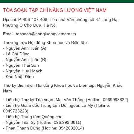
TÒA SOẠN TẠP CHÍ NĂNG LƯỢNG VIỆT NAM
Địa chỉ: P. 406-407-408, Tòa nhà Văn phòng, số 87 Láng Hạ,
Phường Ô Chợ Dừa, Hà Nội
Email: toasoan@nangluongvietnam.vn
Thường trực Hội đồng Khoa học và Biên tập:
​​​​​​- Nguyễn Anh Tuấn (A)
- Lê Chí Dũng
- Nguyễn Anh Tuấn (B)
- Nguyễn Thái Sơn
- Nguyễn Huy Hoạch
- Đào Nhật Đình
Thư ký Biên dịch Hội đồng Khoa học và Biên tập: Nguyễn Khắc
Nam
· Liên hệ Thư ký Tòa soạn: Mai Văn Thắng (Hotline: 0969998822)
· Liên hệ Giám đốc Trung tâm Đối ngoại: Lê Mỹ (Hotline:
0949723223)
· Liên hệ Trung tâm Quảng cáo:
- Nguyễn Tiến Sỹ (Hotline: 096.999.8811)
- Phan Thanh Dũng (Hotline: 0942632014)