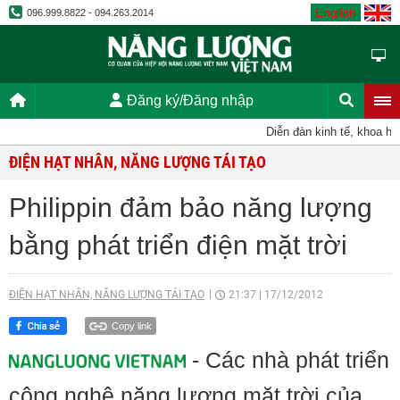
English
096.999.8822 - 094.263.2014
Đăng ký/Đăng nhập
Diễn đàn kinh tế, khoa học,
ĐIỆN HẠT NHÂN, NĂNG LƯỢNG TÁI TẠO
Philippin đảm bảo năng lượng
bằng phát triển điện mặt trời
ĐIỆN HẠT NHÂN, NĂNG LƯỢNG TÁI TẠO
21:37
|
17/12/2012
Copy link
- Các nhà phát triển
công nghệ năng lượng mặt trời của