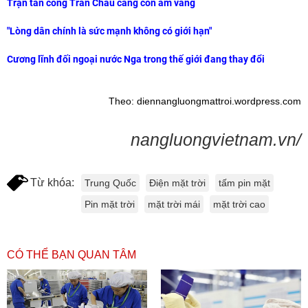
Trận tấn công Trân Châu cảng còn âm vang
"Lòng dân chính là sức mạnh không có giới hạn"
Cương lĩnh đối ngoại nước Nga trong thế giới đang thay đổi
Theo: diennangluongmattroi.wordpress.com
nangluongvietnam.vn/
Từ khóa:
Trung Quốc
Điện mặt trời
tấm pin mặt
Pin mặt trời
mặt trời mái
mặt trời cao
CÓ THỂ BẠN QUAN TÂM