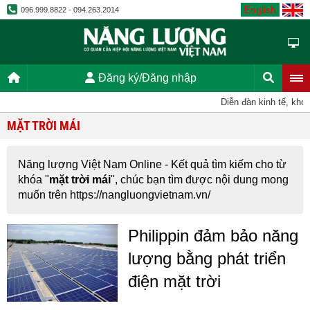
English
096.999.8822 - 094.263.2014
Đăng ký/Đăng nhập
Diễn đàn kinh tế, kho
MẶT TRỜI MÁI
Năng lượng Việt Nam Online - Kết quả tìm kiếm cho từ
khóa "
mặt trời mái
", chúc bạn tìm được nội dung mong
muốn trên https://nangluongvietnam.vn/
Philippin đảm bảo năng
lượng bằng phát triển
điện mặt trời