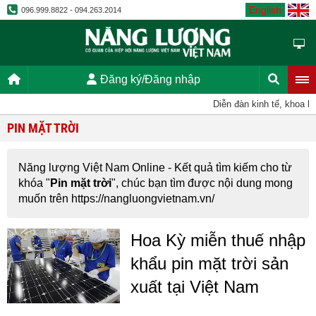
English
096.999.8822 - 094.263.2014
Đăng ký/Đăng nhập
Diễn đàn kinh tế, khoa họ
PIN MẶT TRỜI
Năng lượng Việt Nam Online - Kết quả tìm kiếm cho từ
khóa "
Pin mặt trời
", chúc bạn tìm được nội dung mong
muốn trên https://nangluongvietnam.vn/
Hoa Kỳ miễn thuế nhập
khẩu pin mặt trời sản
xuất tại Việt Nam