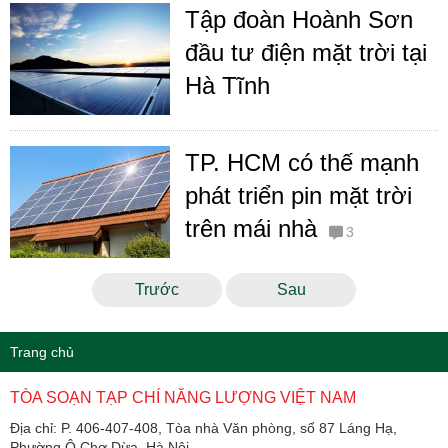
Tập đoàn Hoành Sơn
đầu tư điện mặt trời tại
Hà Tĩnh
TP. HCM có thế mạnh
phát triển pin mặt trời
trên mái nhà
3
Trước
Sau
Trang chủ
TÒA SOẠN TẠP CHÍ NĂNG LƯỢNG VIỆT NAM
Địa chỉ: P. 406-407-408, Tòa nhà Văn phòng, số 87 Láng Hạ,
Phường Ô Chợ Dừa, Hà Nội