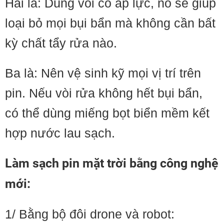
Hai là: Dùng vòi có áp lực, nó sẽ giúp
loại bỏ mọi bụi bẩn mà không cần bất
kỳ chất tẩy rửa nào.
Ba là: Nên vệ sinh kỹ mọi vị trí trên
pin. Nếu vòi rửa không hết bụi bẩn,
có thể dùng miếng bọt biển mềm kết
hợp nước lau sạch.
Làm sạch pin mặt trời bằng công nghệ
mới
:
1/ Bằng bộ đôi drone và robot: