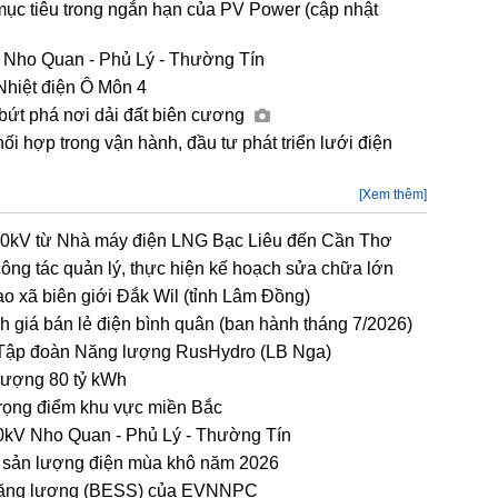
mục tiêu trong ngắn hạn của PV Power (cập nhật
 Nho Quan - Phủ Lý - Thường Tín
Nhiệt điện Ô Môn 4
 bứt phá nơi dải đất biên cương
hợp trong vận hành, đầu tư phát triển lưới điện
[Xem thêm]
00kV từ Nhà máy điện LNG Bạc Liêu đến Cần Thơ
g tác quản lý, thực hiện kế hoạch sửa chữa lớn
ạo xã biên giới Đắk Wil (tỉnh Lâm Đồng)
h giá bán lẻ điện bình quân (ban hành tháng 7/2026)
 Tập đoàn Năng lượng RusHydro (LB Nga)
lượng 80 tỷ kWh
 trọng điểm khu vực miền Bắc
kV Nho Quan - Phủ Lý - Thường Tín
h sản lượng điện mùa khô năm 2026
rữ năng lượng (BESS) của EVNNPC