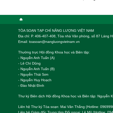
TÒA SOẠN TẠP CHÍ NĂNG LƯỢNG VIỆT NAM
Địa chỉ: P. 406-407-408, Tòa nhà Văn phòng, số 87 Láng
Email: toasoan@nangluongvietnam.vn
Thường trực Hội đồng Khoa học và Biên tập:
​​​​​​- Nguyễn Anh Tuấn (A)
- Lê Chí Dũng
- Nguyễn Anh Tuấn (B)
- Nguyễn Thái Sơn
- Nguyễn Huy Hoạch
- Đào Nhật Đình
Thư ký Biên dịch Hội đồng Khoa học và Biên tập: Nguyễn
Liên hệ Thư ký Tòa soạn: Mai Văn Thắng (Hotline: 096999
Liên hệ Giám đốc Trung tâm Đối ngoại: Lê Mỹ (Hotline: 0