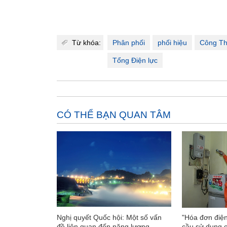
Từ khóa:
Phân phối
phối hiệu
Công T
Tổng Điện lực
CÓ THỂ BẠN QUAN TÂM
Nghị quyết Quốc hội: Một số vấn
"Hóa đơn điện
đề liên quan đến năng lượng
cầu sử dụng 