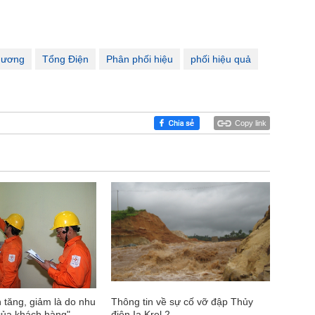
hương
Tổng Điện
Phân phối hiệu
phối hiệu quả
Copy link
 tăng, giảm là do nhu
Thông tin về sự cố vỡ đập Thủy
của khách hàng"
điện Ia Krel 2