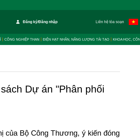
Đăng ký/Đăng nhập
Liên hệ tòa soạn
Í
CÔNG NGHIỆP THAN
ĐIỆN HẠT NHÂN, NĂNG LƯỢNG TÁI TẠO
KHOA HỌC, CÔ
 sách Dự án "Phân phối
hị của Bộ Công Thương, ý kiến đóng