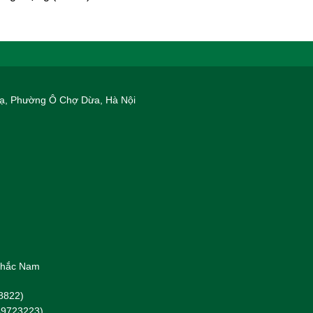
 Hạ, Phường Ô Chợ Dừa, Hà Nội
 Khắc Nam
8822)
949723223)