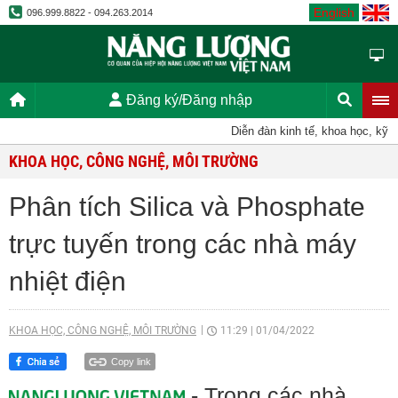
English
096.999.8822 - 094.263.2014
Đăng ký/Đăng nhập
Diễn đàn kinh tế, khoa học, kỹ thuật
KHOA HỌC, CÔNG NGHỆ, MÔI TRƯỜNG
Phân tích Silica và Phosphate
trực tuyến trong các nhà máy
nhiệt điện
KHOA HỌC, CÔNG NGHỆ, MÔI TRƯỜNG
11:29
|
01/04/2022
Copy link
- Trong các nhà