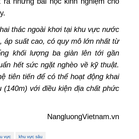
t ra những bài học kinh nghiệm cho
y.
ai thác ngoài khơi tại khu vực nước
o, áp suất cao, có quy mô lớn nhất từ
ổng khối lượng ba giàn lên tới gần
huẩn hết sức ngặt nghèo về kỹ thuật.
 tiên tiến để có thể hoạt động khai
 (140m) với điều kiện địa chất phức
NangluongVietnam.vn
hu vực
khu vực sâu