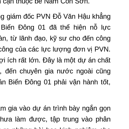
n cận thuộc bể Nam Côn Sơn.
Tổng giám đốc PVN Đỗ Văn Hậu khẳng
Biển Đông 01 đã thể hiện nỗ lực
àn, từ lãnh đạo, kỹ sư cho đến công
 công của các lực lượng đơn vị PVN.
i ích rất lớn. Đây là một dự án chất
ao, đến chuyên gia nước ngoài cũng
n Biển Đông 01 phải vận hành tốt,
ham gia vào dự án trình bày ngắn gọn
hưa làm được, tập trung vào phân