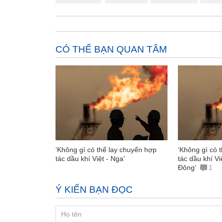
CÓ THỂ BẠN QUAN TÂM
‘Không gì có thể lay chuyển hợp
‘Không gì có 
tác dầu khí Việt - Nga’
tác dầu khí Vi
Đông’
1
Ý KIẾN BẠN ĐỌC