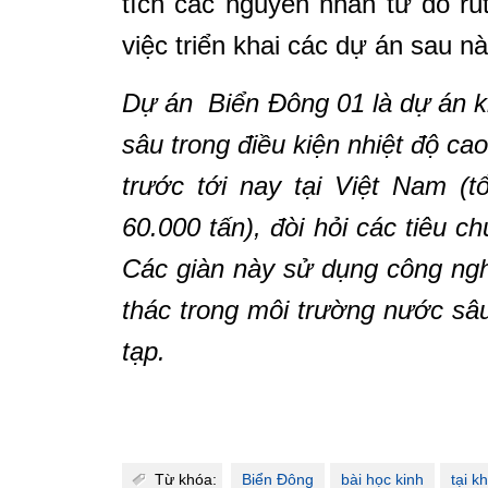
tích các nguyên nhân từ đó rú
việc triển khai các dự án sau nà
Dự án Biển Đông 01 là dự án kh
sâu trong điều kiện nhiệt độ ca
trước tới nay tại Việt Nam (t
60.000 tấn), đòi hỏi các tiêu c
Các giàn này sử dụng công nghệ
thác trong môi trường nước sâu
tạp.
Từ khóa:
Biển Đông
bài học kinh
tại k