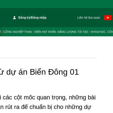
Đăng ký/Đăng nhập
Liên hệ tòa soạn
Í
CÔNG NGHIỆP THAN
ĐIỆN HẠT NHÂN, NĂNG LƯỢNG TÁI TẠO
KHOA HỌC, CÔ
từ dự án Biển Đông 01
i các cột mốc quan trọng, những bài
n rút ra để chuẩn bị cho những dự