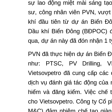
sự lao động miệt mài sáng tạo
sư, công nhân viên PVN, vượt
khí đầu tiên từ dự án Biển Đ
Dầu khí Biển Đông (BĐPOC) đ
qua, dự án này đã đón nhận 1 t
PVN đã thực hiện dự án Biển Đô
như: PTSC, PV Drilling,
Vietsovpetro đã cung cấp các dị
dịch vụ đánh giá tác động của
hiểm và đăng kiểm. Việc chế 
cho Vietsovpetro. Công ty Cổ 
M&C) đảm nhiệm chế tạo giàn 