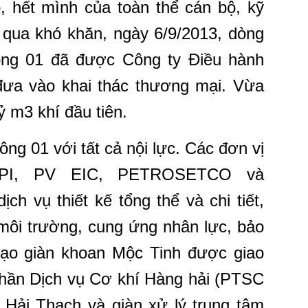
, hết mình của toàn thể cán bộ, kỹ
 qua khó khăn, ngày 6/9/2013, dòng
ông 01 đã được Công ty Điều hành
ưa vào khai thác thương mại. Vừa
ỷ m3 khí đầu tiên.
ng 01 với tất cả nội lực. Các đơn vị
 VPI, PV EIC, PETROSETCO và
ch vụ thiết kế tổng thể và chi tiết,
 môi trường, cung ứng nhân lực, bảo
tạo giàn khoan Mộc Tinh được giao
phần Dịch vụ Cơ khí Hàng hải (PTSC
Hải Thạch và giàn xử lý trung tâm