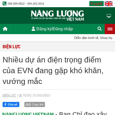
English
096.999.8822 - 094.263.2014
Đăng ký/Đăng nhập
Diễn đàn kinh tế, khoa học, k
ĐIỆN LỰC
Nhiều dự án điện trọng điểm
của EVN đang gặp khó khăn,
vướng mắc
ĐIỆN LỰC
10:55
|
31/03/2023
Copy link
- Ban Chỉ đạo xây