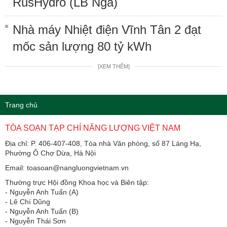
RusHydro (LB Nga)
Nhà máy Nhiệt điện Vĩnh Tân 2 đạt
mốc sản lượng 80 tỷ kWh
[XEM THÊM]
Trang chủ
TÒA SOẠN TẠP CHÍ NĂNG LƯỢNG VIỆT NAM
Địa chỉ: P. 406-407-408, Tòa nhà Văn phòng, số 87 Láng Hạ,
Phường Ô Chợ Dừa, Hà Nội
Email: toasoan@nangluongvietnam.vn
Thường trực Hội đồng Khoa học và Biên tập:
​​​​​​- Nguyễn Anh Tuấn (A)
- Lê Chí Dũng
- Nguyễn Anh Tuấn (B)
- Nguyễn Thái Sơn