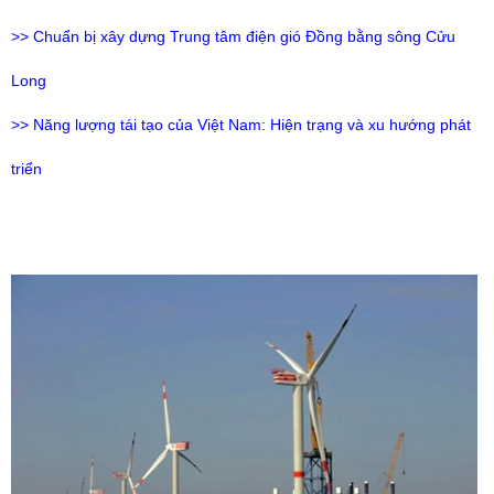
>>
Chuẩn bị xây dựng Trung tâm điện gió Đồng bằng sông Cửu
Long
>>
Năng lượng tái tạo của Việt Nam: Hiện trạng và xu hướng phát
triển