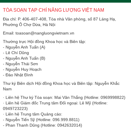
TÒA SOẠN TẠP CHÍ NĂNG LƯỢNG VIỆT NAM
Địa chỉ: P. 406-407-408, Tòa nhà Văn phòng, số 87 Láng Hạ,
Phường Ô Chợ Dừa, Hà Nội
Email: toasoan@nangluongvietnam.vn
Thường trực Hội đồng Khoa học và Biên tập:
​​​​​​- Nguyễn Anh Tuấn (A)
- Lê Chí Dũng
- Nguyễn Anh Tuấn (B)
- Nguyễn Thái Sơn
- Nguyễn Huy Hoạch
- Đào Nhật Đình
Thư ký Biên dịch Hội đồng Khoa học và Biên tập: Nguyễn Khắc
Nam
· Liên hệ Thư ký Tòa soạn: Mai Văn Thắng (Hotline: 0969998822)
· Liên hệ Giám đốc Trung tâm Đối ngoại: Lê Mỹ (Hotline:
0949723223)
· Liên hệ Trung tâm Quảng cáo:
- Nguyễn Tiến Sỹ (Hotline: 096.999.8811)
- Phan Thanh Dũng (Hotline: 0942632014)