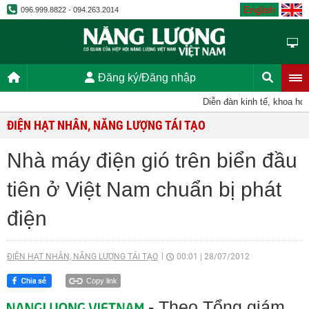
English
096.999.8822 - 094.263.2014
Đăng ký/Đăng nhập
Diễn đàn kinh tế, khoa học,
ĐIỆN HẠT NHÂN, NĂNG LƯỢNG TÁI TẠO
Nhà máy điện gió trên biển đầu
tiên ở Việt Nam chuẩn bị phát
điện
ĐIỆN HẠT NHÂN, NĂNG LƯỢNG TÁI TẠO
00:01
|
28/07/2012
Copy link
- Theo Tổng giám