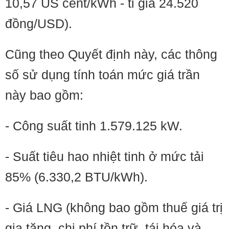
10,57 US cent/kWh - tỉ giá 24.520
đồng/USD).
Cũng theo Quyết định này, các thông
số sử dụng tính toán mức giá trần
này bao gồm:
- Công suất tinh 1.579.125 kW.
- Suất tiêu hao nhiệt tinh ở mức tải
85% (6.330,2 BTU/kWh).
- Giá LNG (không bao gồm thuế giá trị
gia tăng, chi phí tồn trữ, tái hóa và