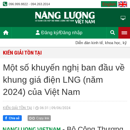
English
096.999.8822 - 094.263.2014
Đăng ký/Đăng nhập
Diễn đàn kinh tế, khoa học, kỹ thuật
KIẾN GIẢI TỒN TẠI
Một số khuyến nghị ban đầu về
khung giá điện LNG (năm
2024) của Việt Nam
KIẾN GIẢI TỒN TẠI
06:31
|
09/06/2024
Copy link
- Bộ Công Thương