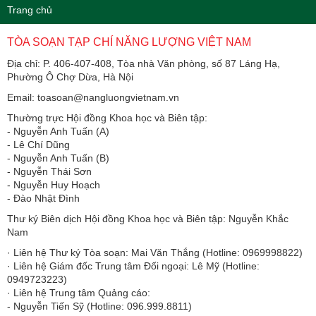
Trang chủ
TÒA SOẠN TẠP CHÍ NĂNG LƯỢNG VIỆT NAM
Địa chỉ: P. 406-407-408, Tòa nhà Văn phòng, số 87 Láng Hạ,
Phường Ô Chợ Dừa, Hà Nội
Email: toasoan@nangluongvietnam.vn
Thường trực Hội đồng Khoa học và Biên tập:
​​​​​​- Nguyễn Anh Tuấn (A)
- Lê Chí Dũng
- Nguyễn Anh Tuấn (B)
- Nguyễn Thái Sơn
- Nguyễn Huy Hoạch
- Đào Nhật Đình
Thư ký Biên dịch Hội đồng Khoa học và Biên tập: Nguyễn Khắc
Nam
· Liên hệ Thư ký Tòa soạn: Mai Văn Thắng (Hotline: 0969998822)
· Liên hệ Giám đốc Trung tâm Đối ngoại: Lê Mỹ (Hotline:
0949723223)
· Liên hệ Trung tâm Quảng cáo:
- Nguyễn Tiến Sỹ (Hotline: 096.999.8811)