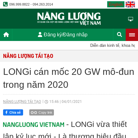
English
096.999.8822 - 094.263.2014
Đăng ký/Đăng nhập
Diễn đàn kinh tế, khoa học, 
NĂNG LƯỢNG TÁI TẠO
LONGi cán mốc 20 GW mô-đun
trong năm 2020
NĂNG LƯỢNG TÁI TẠO
15:46
|
04/01/2021
Copy link
- LONGi vừa thiết
lập kỷ lục mới - Là thương hiệu đầu