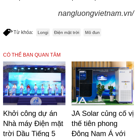
nangluongvietnam.vn/
Từ khóa:
Longi
Điện mặt trời
Mô đun
CÓ THỂ BẠN QUAN TÂM
Khởi công dự án
JA Solar củng cố vị
Nhà máy Điện mặt
thế tiên phong
trời Dầu Tiếng 5
Đông Nam Á với