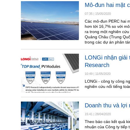
Mô-đun hai mặt c
07:35
|
15/05/2020
Các mô-đun PERC hai mặt
hơn tới 16,7% so với mô-
ra trong một nghiên cứu 
Quảng Châu (Trung Quốc),
trong các dự án phân tá
LONGi nhận giải
Research
10:49
|
11/05/2020
LONGi - công ty công ng
nghiên cứu nổi tiếng to
Doanh thu và lợi
15:41
|
28/04/2020
Theo báo cáo kết quả k
nhuận của Công ty tiếp 