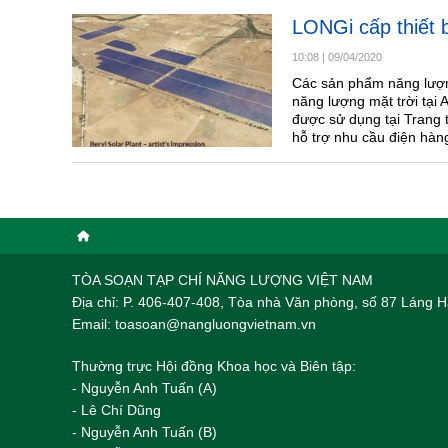
LONGi cấp thiết bị
10:08
|
09/04/2020
Các sản phẩm năng lượng
năng lượng mặt trời tại 
được sử dụng tại Trang 
hỗ trợ nhu cầu điện hà
TÒA SOẠN TẠP CHÍ NĂNG LƯỢNG VIỆT NAM
Địa chỉ: P. 406-407-408, Tòa nhà Văn phòng, số 87 Láng
Email: toasoan@nangluongvietnam.vn
Thường trực Hội đồng Khoa học và Biên tập:
​​​​​​- Nguyễn Anh Tuấn (A)
- Lê Chí Dũng
- Nguyễn Anh Tuấn (B)