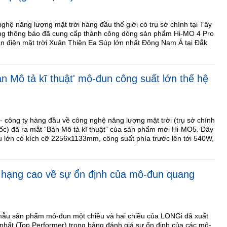
hệ năng lượng mặt trời hàng đầu thế giới có trụ sở chính tại Tây
ng thông báo đã cung cấp thành công dòng sản phẩm Hi-MO 4 Pro
án điện mặt trời Xuân Thiện Ea Súp lớn nhất Đông Nam Á tại Đắk
n Mô tả kĩ thuật' mô-đun công suất lớn thế hệ
 công ty hàng đầu về công nghệ năng lượng mặt trời (trụ sở chính
ốc) đã ra mắt “Bản Mô tả kĩ thuật” của sản phẩm mới Hi-MO5. Đây
u lớn có kích cỡ 2256x1133mm, công suất phía trước lên tới 540W,
hạng cao về sự ổn định của mô-đun quang
 mẫu sản phẩm mô-đun một chiều và hai chiều của LONGi đã xuất
ao nhất (Top Performer) trong bảng đánh giá sự ổn định của các mô-