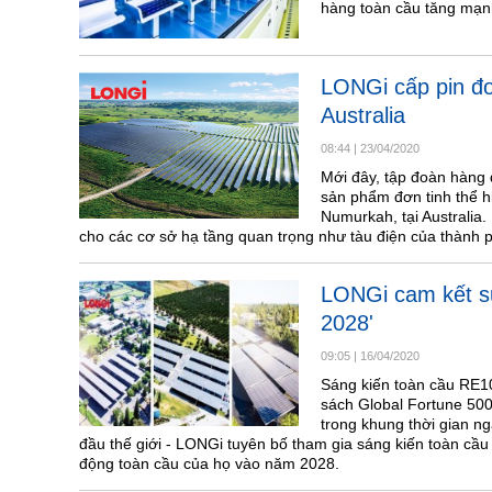
hàng toàn cầu tăng mạn
LONGi cấp pin đơn
Australia
08:44
|
23/04/2020
Mới đây, tập đoàn hàng 
sản phẩm đơn tinh thể h
Numurkah, tại Australia
cho các cơ sở hạ tầng quan trọng như tàu điện của thành
LONGi cam kết s
2028'
09:05
|
16/04/2020
Sáng kiến toàn cầu RE10
sách Global Fortune 500
trong khung thời gian n
đầu thế giới - LONGi tuyên bố tham gia sáng kiến toàn cầ
động toàn cầu của họ vào năm 2028.