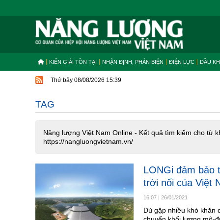
KIẾN GIẢI TỒN TẠI
NHẬN ĐỊNH, PHẢN BIỆN
ĐIỆN LỰC
DẦU KH
Thứ bảy 08/08/2026 15:39
TAG
Năng lượng Việt Nam Online - Kết quả tìm kiếm cho từ k
https://nangluongvietnam.vn/
LONGi đảm bảo t
trời nổi của Việ
16:07
|
26/01/2021
Dù gặp nhiều khó khăn 
chuyển khối lượng mô-đ