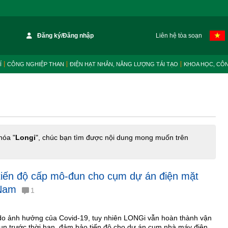
Đăng ký/Đăng nhập
Liên hệ tòa soạn
Í
CÔNG NGHIỆP THAN
ĐIỆN HẠT NHÂN, NĂNG LƯỢNG TÁI TẠO
KHOA HỌC, CÔ
hóa "
Longi
", chúc bạn tìm được nội dung mong muốn trên
iến độ cấp mô-đun cho cụm dự án điện mặt
t Nam
1
do ảnh hưởng của Covid-19, tuy nhiên LONGi vẫn hoàn thành vận
un trước thời hạn, đảm bảo tiến độ cho dự án cụm nhà máy điện