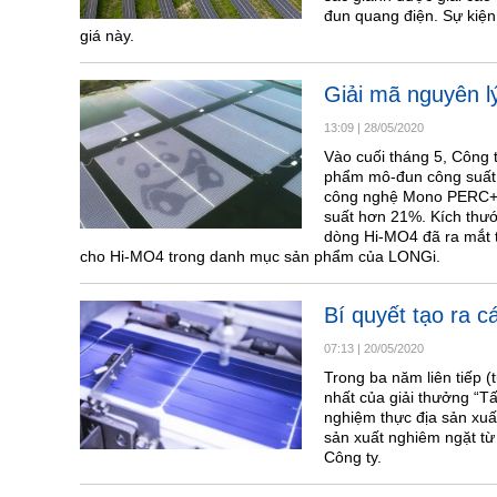
đun quang điện. Sự kiê
giá này.
Giải mã nguyên l
13:09
|
28/05/2020
Vào cuối tháng 5, Công
phẩm mô-đun công suất c
công nghệ Mono PERC+9B
suất hơn 21%. Kích thư
dòng Hi-MO4 đã ra mắt t
cho Hi-MO4 trong danh mục sản phẩm của LONGi.
Bí quyết tạo ra 
07:13
|
20/05/2020
Trong ba năm liên tiếp 
nhất của giải thưởng “T
nghiệm thực địa sản xuất
sản xuất nghiêm ngặt từ
Công ty.