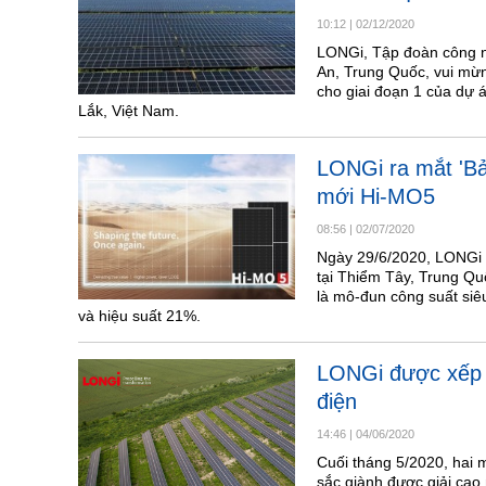
10:12
|
02/12/2020
LONGi, Tập đoàn công ng
An, Trung Quốc, vui mừ
cho giai đoạn 1 của dự 
Lắk, Việt Nam.
LONGi ra mắt 'Bả
mới Hi-MO5
08:56
|
02/07/2020
Ngày 29/6/2020, LONGi -
tại Thiểm Tây, Trung Qu
là mô-đun công suất siê
và hiệu suất 21%.
LONGi được xếp 
điện
14:46
|
04/06/2020
Cuối tháng 5/2020, hai
sắc giành được giải c