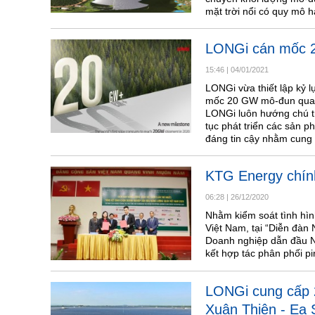
mặt trời nổi có quy mô
LONGi cán mốc 
15:46
|
04/01/2021
LONGi vừa thiết lập kỷ l
mốc 20 GW mô-đun quang
LONGi luôn hướng chú tr
tục phát triển các sản p
đáng tin cậy nhằm cung c
KTG Energy chính
06:28
|
26/12/2020
Nhằm kiểm soát tình hìn
Việt Nam, tại “Diễn đàn
Doanh nghiệp dẫn đầu N
kết hợp tác phân phối p
LONGi cung cấp 
Xuân Thiện - Ea S