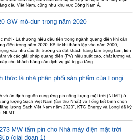
 hàng đầu Việt Nam, cũng như khu vực Đông Nam Á.
20 GW mô-đun trong năm 2020
ục mới - Là thương hiệu đầu tiên trong ngành quang điện khi cán
 điện trong năm 2020. Kể từ khi thành lập vào năm 2000,
ọng vào nhu cầu thị trường và đặt khách hàng làm trọng tâm, liên
hẩm và các giải pháp quang điện (PV) hiệu suất cao, chất lượng và
ấp cho khách hàng các dịch vụ giá trị gia tăng.
 thức là nhà phân phối sản phẩm của Longi
h và ổn định nguồn cung ứng pin năng lượng mặt trời (NLMT) ở
 Năng lượng Sạch Việt Nam (lần thứ Nhất) và Tổng kết bình chọn
ăng lượng Sạch Việt Nam năm 2020”, KTG Energy và Longi đã ký
in NLMT.
273 MW tấm pin cho Nhà máy điện mặt trời
úp (giai đoạn 1)