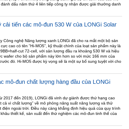
̣n đánh dấu năm thứ 4 liên tiếp công ty nhận được giải thưởng danh
ý cải tiến các mô-đun 530 W của LONGi Solar
 ty Công nghệ Năng lượng xanh LONGi đã cho ra mắt một bộ sản
ực cao có tên “Hi-MO5”, kỹ thuật chính của loạt sản phẩm này là
B+half-cut 72-cell, với sản lượng đầu ra khoảng 530 W và hiệu
ớc wafer cho bộ sản phẩm này lớn hơn so với mức 166 mm của
rước đó. Hi-MO5 được kỳ vọng sẽ là một sự bổ sung tuyệt vời cho
các mô-đun chất lượng hàng đầu của LONGi
(từ 2017 đến 2019), LONGi đã vinh dự giành được thứ hạng cao
ất cả vì chất lượng” về mô phỏng năng suất năng lượng và thử
 điện ngoài trời. Điều này càng khẳng định hiệu quả của quy trình
 khâu thiết kế, sản xuất đến thử nghiệm các mô-đun tinh thể của