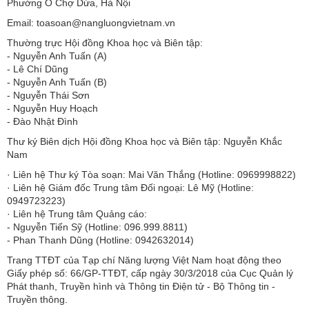
Phường Ô Chợ Dừa, Hà Nội
Email: toasoan@nangluongvietnam.vn
Thường trực Hội đồng Khoa học và Biên tập:
​​​​​​- Nguyễn Anh Tuấn (A)
- Lê Chí Dũng
- Nguyễn Anh Tuấn (B)
- Nguyễn Thái Sơn
- Nguyễn Huy Hoạch
- Đào Nhật Đình
Thư ký Biên dịch Hội đồng Khoa học và Biên tập: Nguyễn Khắc
Nam
· Liên hệ Thư ký Tòa soạn: Mai Văn Thắng (Hotline: 0969998822)
· Liên hệ Giám đốc Trung tâm Đối ngoại: Lê Mỹ (Hotline:
0949723223)
· Liên hệ Trung tâm Quảng cáo:
- Nguyễn Tiến Sỹ (Hotline: 096.999.8811)
- Phan Thanh Dũng (Hotline: 0942632014)
Trang TTĐT của Tạp chí Năng lượng Việt Nam hoạt động theo
Giấy phép số: 66/GP-TTĐT, cấp ngày 30/3/2018 của Cục Quản lý
Phát thanh, Truyền hình và Thông tin Điện tử - Bộ Thông tin -
Truyền thông.