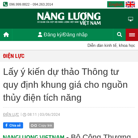
English
096.999.8822 - 094.263.2014
Đăng ký/Đăng nhập
Diễn đàn kinh tế, khoa học, kỹ
ĐIỆN LỰC
Lấy ý kiến dự thảo Thông tư
quy định khung giá cho nguồn
thủy điện tích năng
ĐIỆN LỰC
08:11
|
03/06/2024
Copy link
- Bộ Công Thương