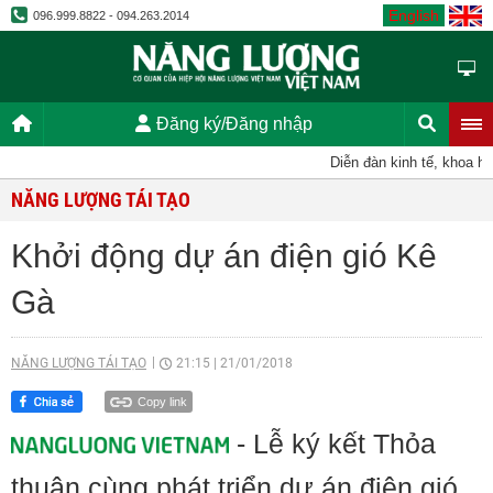
English
096.999.8822 - 094.263.2014
Đăng ký/Đăng nhập
Diễn đàn kinh tế, khoa học
NĂNG LƯỢNG TÁI TẠO
Khởi động dự án điện gió Kê
Gà
NĂNG LƯỢNG TÁI TẠO
21:15
|
21/01/2018
Copy link
- Lễ ký kết Thỏa
thuận cùng phát triển dự án điện gió