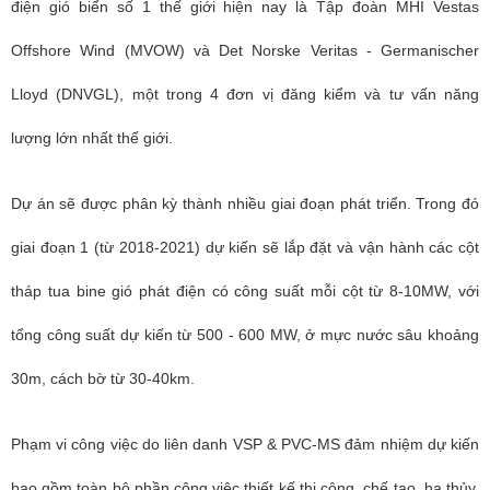
điện gió biển số 1 thế giới hiện nay là Tập đoàn MHI Vestas
Offshore Wind (MVOW) và Det Norske Veritas - Germanischer
Lloyd (DNVGL), một trong 4 đơn vị đăng kiểm và tư vấn năng
lượng lớn nhất thế giới.
Dự án sẽ được phân kỳ thành nhiều giai đoạn phát triển. Trong đó
giai đoạn 1 (từ 2018-2021) dự kiến sẽ lắp đặt và vận hành các cột
tháp tua bine gió phát điện có công suất mỗi cột từ 8-10MW, với
tổng công suất dự kiến từ 500 - 600 MW, ở mực nước sâu khoảng
30m, cách bờ từ 30-40km.
Phạm vi công việc do liên danh VSP & PVC-MS đảm nhiệm dự kiến
bao gồm toàn bộ phần công việc thiết kế thi công, chế tạo, hạ thủy,