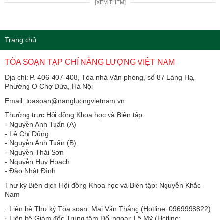
[XEM THÊM]
Trang chủ
TÒA SOẠN TẠP CHÍ NĂNG LƯỢNG VIỆT NAM
Địa chỉ: P. 406-407-408, Tòa nhà Văn phòng, số 87 Láng Hạ,
Phường Ô Chợ Dừa, Hà Nội
Email: toasoan@nangluongvietnam.vn
Thường trực Hội đồng Khoa học và Biên tập:
​​​​​​- Nguyễn Anh Tuấn (A)
- Lê Chí Dũng
- Nguyễn Anh Tuấn (B)
- Nguyễn Thái Sơn
- Nguyễn Huy Hoạch
- Đào Nhật Đình
Thư ký Biên dịch Hội đồng Khoa học và Biên tập: Nguyễn Khắc
Nam
· Liên hệ Thư ký Tòa soạn: Mai Văn Thắng (Hotline: 0969998822)
· Liên hệ Giám đốc Trung tâm Đối ngoại: Lê Mỹ (Hotline: