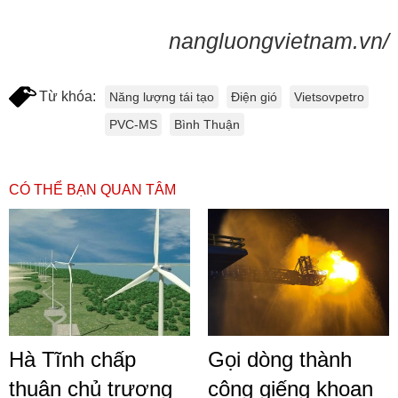
nangluongvietnam.vn/
Từ khóa:
Năng lượng tái tạo
Điện gió
Vietsovpetro
PVC-MS
Bình Thuận
CÓ THỂ BẠN QUAN TÂM
Hà Tĩnh chấp
Gọi dòng thành
thuận chủ trương
công giếng khoan