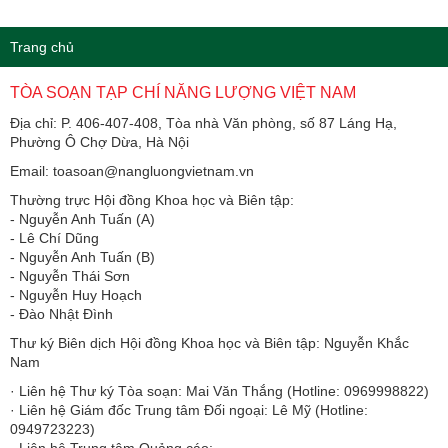
Trang chủ
TÒA SOẠN TẠP CHÍ NĂNG LƯỢNG VIỆT NAM
Địa chỉ: P. 406-407-408, Tòa nhà Văn phòng, số 87 Láng Hạ,
Phường Ô Chợ Dừa, Hà Nội
Email: toasoan@nangluongvietnam.vn
Thường trực Hội đồng Khoa học và Biên tập:
​​​​​​- Nguyễn Anh Tuấn (A)
- Lê Chí Dũng
- Nguyễn Anh Tuấn (B)
- Nguyễn Thái Sơn
- Nguyễn Huy Hoạch
- Đào Nhật Đình
Thư ký Biên dịch Hội đồng Khoa học và Biên tập: Nguyễn Khắc
Nam
· Liên hệ Thư ký Tòa soạn: Mai Văn Thắng (Hotline: 0969998822)
· Liên hệ Giám đốc Trung tâm Đối ngoại: Lê Mỹ (Hotline:
0949723223)
· Liên hệ Trung tâm Quảng cáo: