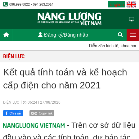
English
096.999.8822 - 094.263.2014
Đăng ký/Đăng nhập
Diễn đàn kinh tế, khoa học, k
ĐIỆN LỰC
Kết quả tính toán và kế hoạch
cấp điện cho năm 2021
ĐIỆN LỰC
06:24
|
27/08/2020
Copy link
- Trên cơ sở dữ liệu
đầu vào và các tính toán, dự báo tác