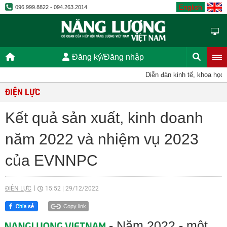
English
096.999.8822 - 094.263.2014
Đăng ký/Đăng nhập
Diễn đàn kinh tế, khoa học, kỹ
ĐIỆN LỰC
Kết quả sản xuất, kinh doanh
năm 2022 và nhiệm vụ 2023
của EVNNPC
ĐIỆN LỰC
15:52
|
29/12/2022
Copy link
- Năm 2022 - một