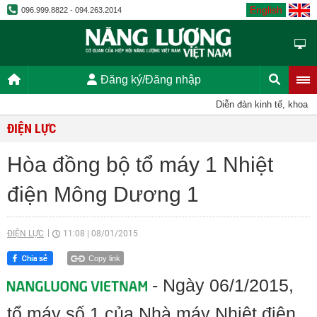
English
096.999.8822 - 094.263.2014
Đăng ký/Đăng nhập
Diễn đàn kinh tế, khoa họ
ĐIỆN LỰC
Hòa đồng bộ tổ máy 1 Nhiệt
điện Mông Dương 1
ĐIỆN LỰC
11:08
|
08/01/2015
Copy link
- Ngày 06/1/2015,
tổ máy số 1 của Nhà máy Nhiệt điện