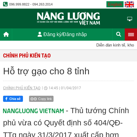
English
096.999.8822 - 094.263.2014
Đăng ký/Đăng nhập
Diễn đàn kinh tế, khoa 
CHÍNH PHỦ KIẾN TẠO
Hỗ trợ gạo cho 8 tỉnh
CHÍNH PHỦ KIẾN TẠO
14:45
|
01/04/2017
Copy link
- Thủ tướng Chính
phủ vừa có Quyết định số 404/QĐ-
TTg ngày 31/3/2017 xuất cấp hơn