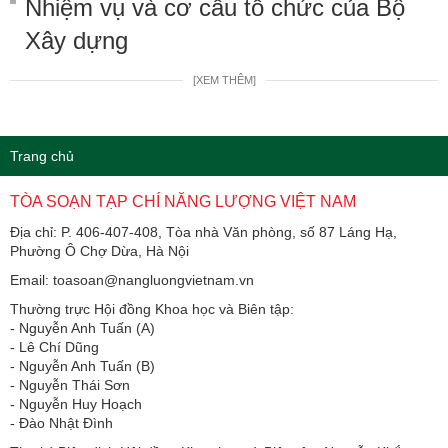
Nhiệm vụ và cơ cấu tổ chức của Bộ
Xây dựng
[XEM THÊM]
Trang chủ
TÒA SOẠN TẠP CHÍ NĂNG LƯỢNG VIỆT NAM
Địa chỉ: P. 406-407-408, Tòa nhà Văn phòng, số 87 Láng Hạ,
Phường Ô Chợ Dừa, Hà Nội
Email: toasoan@nangluongvietnam.vn
Thường trực Hội đồng Khoa học và Biên tập:
​​​​​​- Nguyễn Anh Tuấn (A)
- Lê Chí Dũng
- Nguyễn Anh Tuấn (B)
- Nguyễn Thái Sơn
- Nguyễn Huy Hoạch
- Đào Nhật Đình