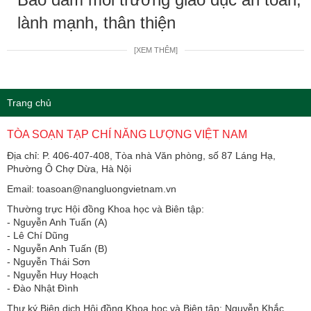
lành mạnh, thân thiện
[XEM THÊM]
Trang chủ
TÒA SOẠN TẠP CHÍ NĂNG LƯỢNG VIỆT NAM
Địa chỉ: P. 406-407-408, Tòa nhà Văn phòng, số 87 Láng Hạ,
Phường Ô Chợ Dừa, Hà Nội
Email: toasoan@nangluongvietnam.vn
Thường trực Hội đồng Khoa học và Biên tập:
​​​​​​- Nguyễn Anh Tuấn (A)
- Lê Chí Dũng
- Nguyễn Anh Tuấn (B)
- Nguyễn Thái Sơn
- Nguyễn Huy Hoạch
- Đào Nhật Đình
Thư ký Biên dịch Hội đồng Khoa học và Biên tập: Nguyễn Khắc