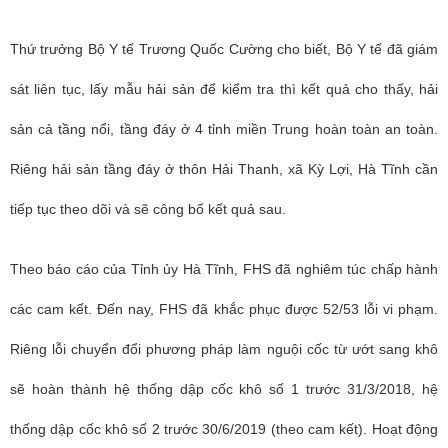
Thứ trưởng Bộ Y tế Trương Quốc Cường cho biết, Bộ Y tế đã giám
sát liên tục, lấy mẫu hải sản để kiểm tra thì kết quả cho thấy, hải
sản cả tầng nổi, tầng đáy ở 4 tỉnh miền Trung hoàn toàn an toàn.
Riêng hải sản tầng đáy ở thôn Hải Thanh, xã Kỳ Lợi, Hà Tĩnh cần
tiếp tục theo dõi và sẽ công bố kết quả sau.
Theo báo cáo của Tỉnh ủy Hà Tĩnh, FHS đã nghiêm túc chấp hành
các cam kết. Đến nay, FHS đã khắc phục được 52/53 lỗi vi phạm.
Riêng lỗi chuyển đổi phương pháp làm nguội cốc từ ướt sang khô
sẽ hoàn thành hệ thống dập cốc khô số 1 trước 31/3/2018, hệ
thống dập cốc khô số 2 trước 30/6/2019 (theo cam kết). Hoạt động