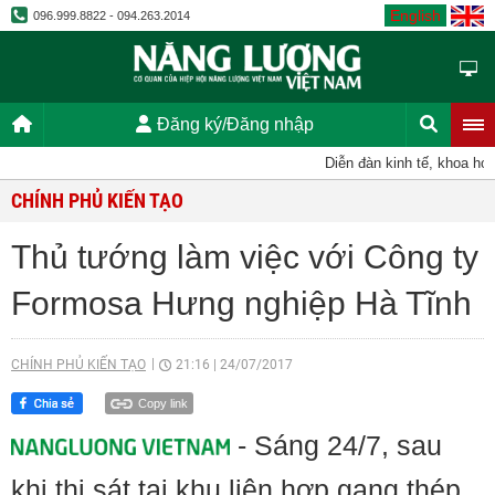
English
096.999.8822 - 094.263.2014
Đăng ký/Đăng nhập
Diễn đàn kinh tế, khoa học, 
CHÍNH PHỦ KIẾN TẠO
Thủ tướng làm việc với Công ty
Formosa Hưng nghiệp Hà Tĩnh
CHÍNH PHỦ KIẾN TẠO
21:16
|
24/07/2017
Copy link
- Sáng 24/7, sau
khi thị sát tại khu liên hợp gang thép