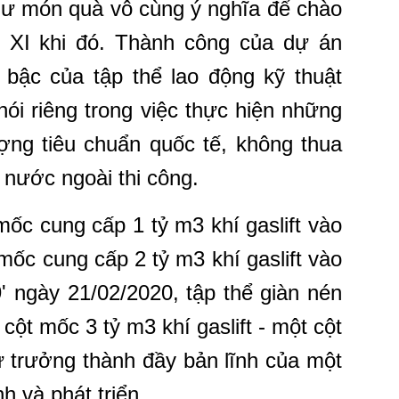
hư món quà vô cùng ý nghĩa để chào
 XI khi đó. Thành công của dự án
bậc của tập thể lao động kỹ thuật
ói riêng trong việc thực hiện những
ượng tiêu chuẩn quốc tế, không thua
 nước ngoài thi công.
ốc cung cấp 1 tỷ m3 khí gaslift vào
mốc cung cấp 2 tỷ m3 khí gaslift vào
' ngày 21/02/2020, tập thể giàn nén
ột mốc 3 tỷ m3 khí gaslift - một cột
 trưởng thành đầy bản lĩnh của một
h và phát triển.