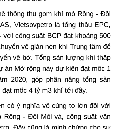
hệ thống thu gom khí mỏ Rồng - Đồi
AS, Vietsovpetro là tổng thầu EPC,
 - với công suất BCP đạt khoảng 500
huyển về giàn nén khí Trung tâm để
yển về bờ. Tổng sản lượng khí thấp
ự án Mở rộng này dự kiến đạt mốc 1
ăm 2020, góp phần nâng tổng sản
đạt mốc 4 tỷ m3 khí tới đây.
n có ý nghĩa vô cùng to lớn đối với
ỏ Rồng - Đồi Mồi và, công suất vận
etro. Đây cũng là minh chứng cho sự