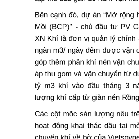
Bên cạnh đó, dự án “Mở rộng 
Mồi (BCP)" - chủ đầu tư PV G
XN Khí là đơn vị quản lý chính
ngàn m3/ ngày đêm được vận c
góp thêm phần khí nén vận chu
áp thu gom và vận chuyển từ d
tỷ m3 khí vào đầu tháng 3 n
lượng khí cấp từ giàn nén Rồng 
Các cột mốc sản lượng nêu trê
hoạt động khai thác dầu tại m
chuyển khí về bờ của Vietsovp