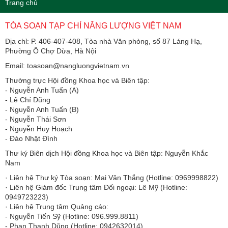
Trang chủ
TÒA SOẠN TẠP CHÍ NĂNG LƯỢNG VIỆT NAM
Địa chỉ: P. 406-407-408, Tòa nhà Văn phòng, số 87 Láng Hạ,
Phường Ô Chợ Dừa, Hà Nội
Email: toasoan@nangluongvietnam.vn
Thường trực Hội đồng Khoa học và Biên tập:
​​​​​​- Nguyễn Anh Tuấn (A)
- Lê Chí Dũng
- Nguyễn Anh Tuấn (B)
- Nguyễn Thái Sơn
- Nguyễn Huy Hoạch
- Đào Nhật Đình
Thư ký Biên dịch Hội đồng Khoa học và Biên tập: Nguyễn Khắc
Nam
· Liên hệ Thư ký Tòa soạn: Mai Văn Thắng (Hotline: 0969998822)
· Liên hệ Giám đốc Trung tâm Đối ngoại: Lê Mỹ (Hotline:
0949723223)
· Liên hệ Trung tâm Quảng cáo:
- Nguyễn Tiến Sỹ (Hotline: 096.999.8811)
- Phan Thanh Dũng (Hotline: 0942632014)