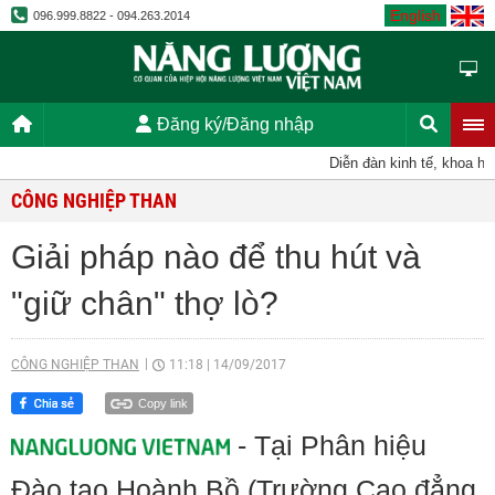
English
096.999.8822 - 094.263.2014
Đăng ký/Đăng nhập
Diễn đàn kinh tế, khoa học,
CÔNG NGHIỆP THAN
Giải pháp nào để thu hút và
"giữ chân" thợ lò?
CÔNG NGHIỆP THAN
11:18
|
14/09/2017
Copy link
- Tại Phân hiệu
Đào tạo Hoành Bồ (Trường Cao đẳng