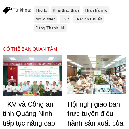
Từ khóa:
Thợ lò
Khai thác than
Than hầm lò
Mỏ lộ thiên
TKV
Lê Minh Chuẩn
Đặng Thanh Hải
CÓ THỂ BẠN QUAN TÂM
TKV và Công an
Hội nghị giao ban
tỉnh Quảng Ninh
trực tuyến điều
tiếp tục nâng cao
hành sản xuất của