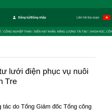
Đăng ký/Đăng nhập
Liên hệ tòa soạn
Í
CÔNG NGHIỆP THAN
ĐIỆN HẠT NHÂN, NĂNG LƯỢNG TÁI TẠO
KHOA HỌC, CÔ
ư lưới điện phục vụ nuôi
n Tre
 tác do Tổng Giám đốc Tổng công