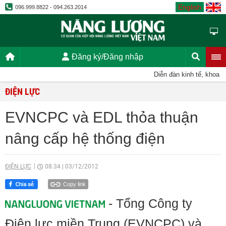
English
096.999.8822 - 094.263.2014
Đăng ký/Đăng nhập
Diễn đàn kinh tế, khoa học
ĐIỆN LỰC
EVNCPC và EDL thỏa thuận
nâng cấp hệ thống điện
ĐIỆN LỰC
08:34
|
03/12/2012
Copy link
- Tổng Công ty
Điện lực miền Trung (EVNCPC) và