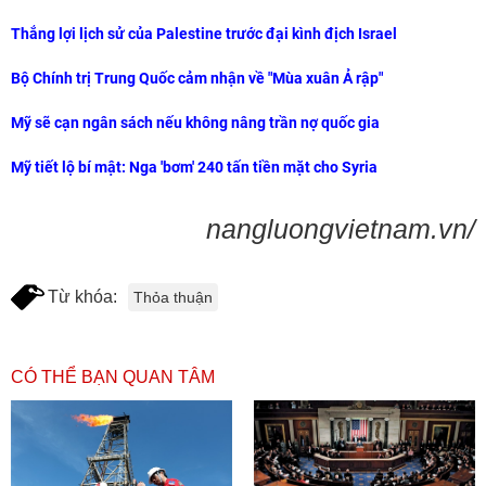
Thắng lợi lịch sử của Palestine trước đại kình địch Israel
Bộ Chính trị Trung Quốc cảm nhận về "Mùa xuân Ả rập"
Mỹ sẽ cạn ngân sách nếu không nâng trần nợ quốc gia
Mỹ tiết lộ bí mật: Nga 'bơm' 240 tấn tiền mặt cho Syria
nangluongvietnam.vn/
Từ khóa:
Thỏa thuận
CÓ THỂ BẠN QUAN TÂM