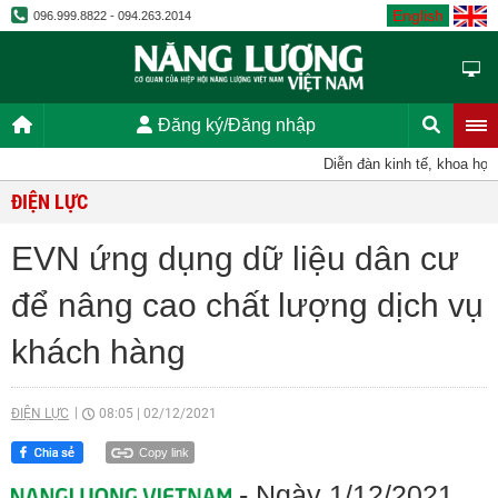
English
096.999.8822 - 094.263.2014
Đăng ký/Đăng nhập
Diễn đàn kinh tế, khoa học, kỹ
ĐIỆN LỰC
EVN ứng dụng dữ liệu dân cư
để nâng cao chất lượng dịch vụ
khách hàng
ĐIỆN LỰC
08:05
|
02/12/2021
Copy link
- Ngày 1/12/2021