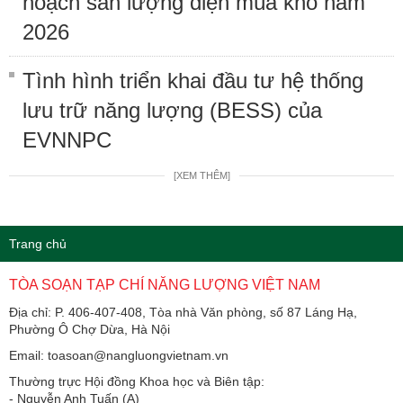
hoạch sản lượng điện mùa khô năm
2026
Tình hình triển khai đầu tư hệ thống
lưu trữ năng lượng (BESS) của
EVNNPC
[XEM THÊM]
Trang chủ
TÒA SOẠN TẠP CHÍ NĂNG LƯỢNG VIỆT NAM
Địa chỉ: P. 406-407-408, Tòa nhà Văn phòng, số 87 Láng Hạ,
Phường Ô Chợ Dừa, Hà Nội
Email: toasoan@nangluongvietnam.vn
Thường trực Hội đồng Khoa học và Biên tập:
​​​​​​- Nguyễn Anh Tuấn (A)