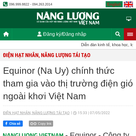
English
096.999.8822 - 094.263.2014
Đăng ký/Đăng nhập
Diễn đàn kinh tế, khoa học, kỹ thuật
ĐIỆN HẠT NHÂN, NĂNG LƯỢNG TÁI TẠO
Equinor (Na Uy) chính thức
tham gia vào thị trường điện gió
ngoài khơi Việt Nam
ĐIỆN HẠT NHÂN, NĂNG LƯỢNG TÁI TẠO
15:33
|
07/05/2022
Copy link
- Equinor - Công ty