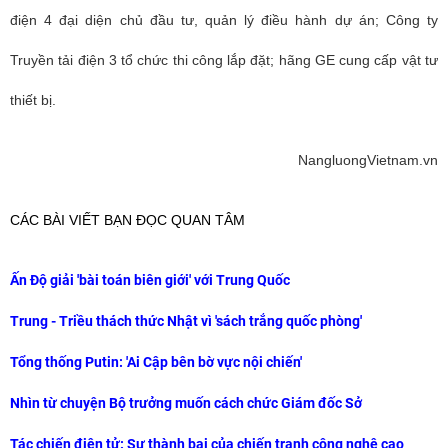
điện 4 đại diện chủ đầu tư, quản lý điều hành dự án; Công ty
Truyền tải điện 3 tổ chức thi công lắp đặt; hãng GE cung cấp vật tư
thiết bị.
NangluongVietnam.vn
CÁC BÀI VIẾT BẠN ĐỌC QUAN TÂM
Ấn Độ giải 'bài toán biên giới' với Trung Quốc
Trung - Triều thách thức Nhật vì 'sách trắng quốc phòng'
Tổng thống Putin: 'Ai Cập bên bờ vực nội chiến'
Nhìn từ chuyện Bộ trưởng muốn cách chức Giám đốc Sở
Tác chiến điện tử: Sự thành bại của chiến tranh công nghệ cao