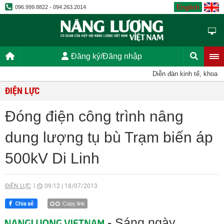
English
096.999.8822 - 094.263.2014
Đăng ký/Đăng nhập
Diễn đàn kinh tế, khoa học
ĐIỆN LỰC
Đóng điện công trình nâng
dung lượng tụ bù Trạm biến áp
500kV Di Linh
ĐIỆN LỰC
09:12
|
18/07/2013
Copy link
- Sáng ngày