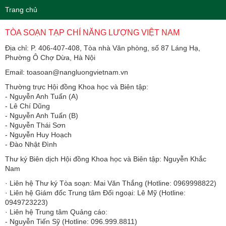
Trang chủ
TÒA SOẠN TẠP CHÍ NĂNG LƯỢNG VIỆT NAM
Địa chỉ: P. 406-407-408, Tòa nhà Văn phòng, số 87 Láng Hạ,
Phường Ô Chợ Dừa, Hà Nội
Email: toasoan@nangluongvietnam.vn
Thường trực Hội đồng Khoa học và Biên tập:
​​​​​​- Nguyễn Anh Tuấn (A)
- Lê Chí Dũng
- Nguyễn Anh Tuấn (B)
- Nguyễn Thái Sơn
- Nguyễn Huy Hoạch
- Đào Nhật Đình
Thư ký Biên dịch Hội đồng Khoa học và Biên tập: Nguyễn Khắc
Nam
· Liên hệ Thư ký Tòa soạn: Mai Văn Thắng (Hotline: 0969998822)
· Liên hệ Giám đốc Trung tâm Đối ngoại: Lê Mỹ (Hotline:
0949723223)
· Liên hệ Trung tâm Quảng cáo:
- Nguyễn Tiến Sỹ (Hotline: 096.999.8811)