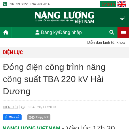
English
096.999.8822 - 094.263.2014
Đăng ký/Đăng nhập
Diễn đàn kinh tế, khoa học
ĐIỆN LỰC
Đóng điện công trình nâng
công suất TBA 220 kV Hải
Dương
ĐIỆN LỰC
08:34
|
26/11/2013
Copy link
- Vào lúc 17h 30