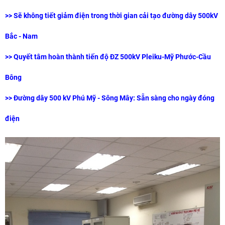
>>
Sẽ không tiết giảm điện trong thời gian cải tạo đường dây 500kV
Bắc - Nam
>>
Quyết tâm hoàn thành tiến độ ĐZ 500kV Pleiku-Mỹ Phước-Cầu
Bông
>>
Đường dây 500 kV Phú Mỹ - Sông Mây: Sẵn sàng cho ngày đóng
điện