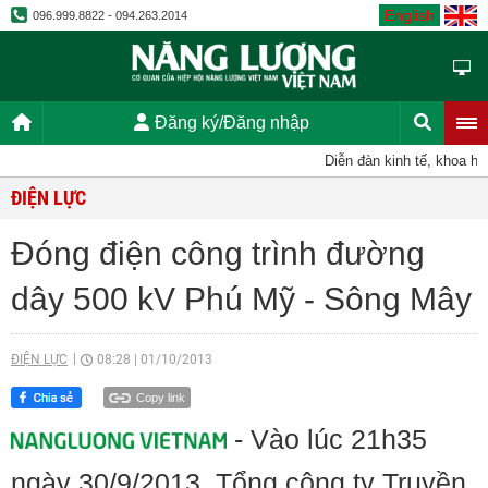
English
096.999.8822 - 094.263.2014
Đăng ký/Đăng nhập
Diễn đàn kinh tế, khoa học, 
ĐIỆN LỰC
Đóng điện công trình đường
dây 500 kV Phú Mỹ - Sông Mây
ĐIỆN LỰC
08:28
|
01/10/2013
Copy link
- Vào lúc 21h35
ngày 30/9/2013, Tổng công ty Truyền