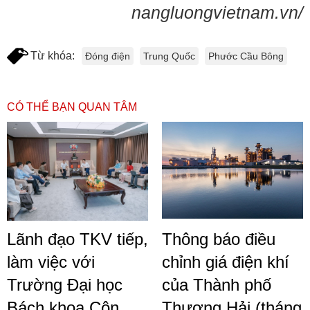
nangluongvietnam.vn/
Từ khóa:
Đóng điện
Trung Quốc
Phước Cầu Bông
CÓ THỂ BẠN QUAN TÂM
Lãnh đạo TKV tiếp,
Thông báo điều
làm việc với
chỉnh giá điện khí
Trường Đại học
của Thành phố
Bách khoa Côn
Thượng Hải (tháng