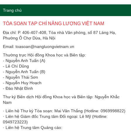
Trang chủ
TÒA SOẠN TẠP CHÍ NĂNG LƯỢNG VIỆT NAM
Địa chỉ: P. 406-407-408, Tòa nhà Văn phòng, số 87 Láng Hạ,
Phường Ô Chợ Dừa, Hà Nội
Email: toasoan@nangluongvietnam.vn
Thường trực Hội đồng Khoa học và Biên tập:
​​​​​​- Nguyễn Anh Tuấn (A)
- Lê Chí Dũng
- Nguyễn Anh Tuấn (B)
- Nguyễn Thái Sơn
- Nguyễn Huy Hoạch
- Đào Nhật Đình
Thư ký Biên dịch Hội đồng Khoa học và Biên tập: Nguyễn Khắc
Nam
· Liên hệ Thư ký Tòa soạn: Mai Văn Thắng (Hotline: 0969998822)
· Liên hệ Giám đốc Trung tâm Đối ngoại: Lê Mỹ (Hotline:
0949723223)
· Liên hệ Trung tâm Quảng cáo: