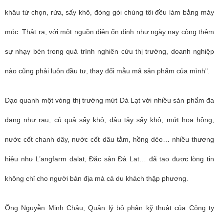
khâu từ chọn, rửa, sấy khô, đóng gói chúng tôi đều làm bằng máy
móc. Thật ra, với một nguồn điện ổn định như ngày nay cộng thêm
sự nhạy bén trong quá trình nghiên cứu thị trường, doanh nghiệp
nào cũng phải luôn đầu tư, thay đổi mẫu mã sản phẩm của mình".
Dạo quanh một vòng thị trường mứt Đà Lạt với nhiều sản phẩm đa
dạng như rau, củ quả sấy khô, dâu tây sấy khô, mứt hoa hồng,
nước cốt chanh dây, nước cốt dâu tằm, hồng dẻo… nhiều thương
hiệu như L’angfarm dalat, Đặc sản Đà Lạt… đã tạo được lòng tin
không chỉ cho người bản địa mà cả du khách thập phương.
Ông Nguyễn Minh Châu, Quản lý bộ phận kỹ thuật của Công ty