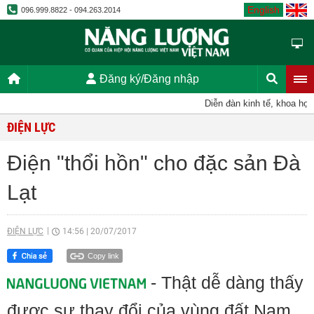
English
096.999.8822 - 094.263.2014
Đăng ký/Đăng nhập
Diễn đàn kinh tế, khoa học, k
ĐIỆN LỰC
Điện "thổi hồn" cho đặc sản Đà
Lạt
ĐIỆN LỰC
14:56
|
20/07/2017
Copy link
- Thật dễ dàng thấy
được sự thay đổi của vùng đất Nam