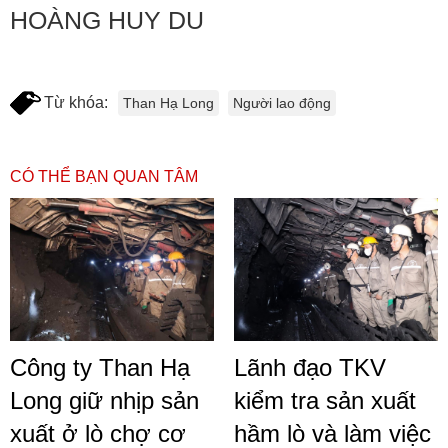
HOÀNG HUY DU
Từ khóa:
Than Hạ Long
Người lao động
CÓ THỂ BẠN QUAN TÂM
Công ty Than Hạ
Lãnh đạo TKV
Long giữ nhịp sản
kiểm tra sản xuất
xuất ở lò chợ cơ
hầm lò và làm việc