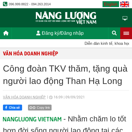
English
096.999.8822 - 094.263.2014
Đăng ký/Đăng nhập
Diễn đàn kinh tế, khoa học, kỹ
VĂN HÓA DOANH NGHIỆP
Công đoàn TKV thăm, tặng quà
người lao động Than Hạ Long
VĂN HÓA DOANH NGHIỆP
16:09
|
09/09/2021
Copy link
- Nhằm chăm lo tốt
hơn đời sống người lao động tại các