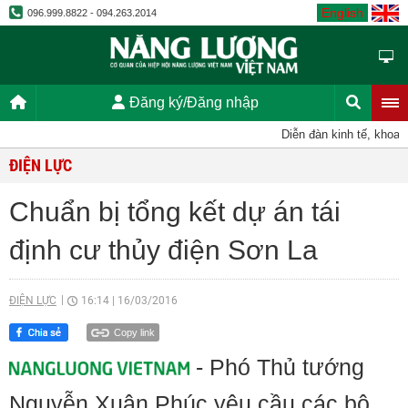
English
096.999.8822 - 094.263.2014
Đăng ký/Đăng nhập
Diễn đàn kinh tế, khoa họ
ĐIỆN LỰC
Chuẩn bị tổng kết dự án tái
định cư thủy điện Sơn La
ĐIỆN LỰC
16:14
|
16/03/2016
Copy link
- Phó Thủ tướng
Nguyễn Xuân Phúc yêu cầu các bộ,