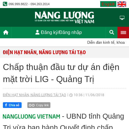
English
096.999.8822 - 094.263.2014
Đăng ký/Đăng nhập
Diễn đàn kinh tế, khoa họ
ĐIỆN HẠT NHÂN, NĂNG LƯỢNG TÁI TẠO
Chấp thuận đầu tư dự án điện
mặt trời LIG - Quảng Trị
ĐIỆN HẠT NHÂN, NĂNG LƯỢNG TÁI TẠO
10:36
|
11/06/2018
Copy link
- UBND tỉnh Quảng
Trị vừa ban hành Quyết định chấp