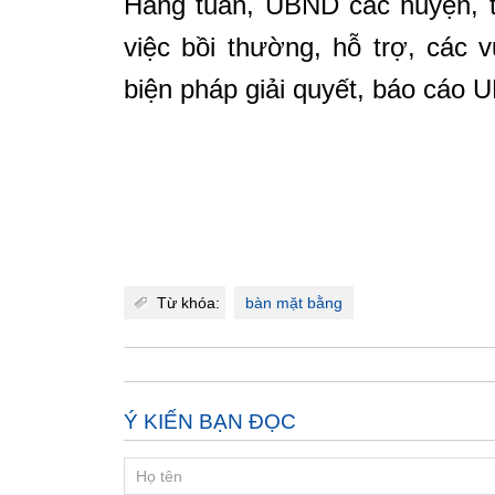
Hàng tuần, UBND các huyện, t
việc bồi thường, hỗ trợ, các 
biện pháp giải quyết, báo cáo U
Từ khóa:
bàn mặt bằng
Ý KIẾN BẠN ĐỌC