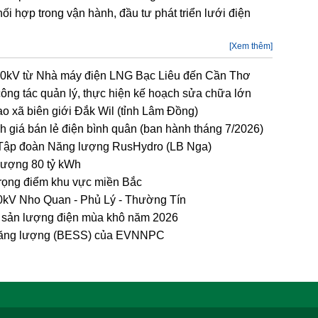
hợp trong vận hành, đầu tư phát triển lưới điện
[Xem thêm]
00kV từ Nhà máy điện LNG Bạc Liêu đến Cần Thơ
g tác quản lý, thực hiện kế hoạch sửa chữa lớn
ạo xã biên giới Đắk Wil (tỉnh Lâm Đồng)
h giá bán lẻ điện bình quân (ban hành tháng 7/2026)
 Tập đoàn Năng lượng RusHydro (LB Nga)
lượng 80 tỷ kWh
 trọng điểm khu vực miền Bắc
kV Nho Quan - Phủ Lý - Thường Tín
h sản lượng điện mùa khô năm 2026
rữ năng lượng (BESS) của EVNNPC