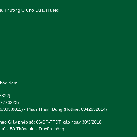
 Hạ, Phường Ô Chợ Dừa, Hà Nội
 Khắc Nam
8822)
949723223)
96.999.8811) - Phan Thanh Dũng (Hotline: 0942632014)
heo Giấy phép số: 66/GP-TTĐT, cấp ngày 30/3/2018
 tử - Bộ Thông tin - Truyền thông.