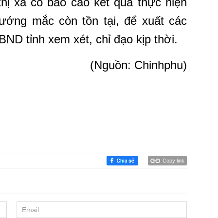
hị xã có báo cáo kết quả thực hiện
vướng mắc còn tồn tại, để xuất các
BND tỉnh xem xét, chỉ đạo kịp thời.
(Nguồn: Chinhphu)
Copy link