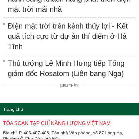
mặt trời mái nhà
Điện mặt trời trên kênh thủy lợi - Kết
quả tích cực từ dự án thí điểm ở Hà
Tĩnh
Thủ tướng Lê Minh Hưng tiếp Tổng
giám đốc Rosatom (Liên bang Nga)
[XEM THÊM]
Trang chủ
TÒA SOẠN TẠP CHÍ NĂNG LƯỢNG VIỆT NAM
Địa chỉ: P. 406-407-408, Tòa nhà Văn phòng, số 87 Láng Hạ,
Phường Ô Chợ Dừa, Hà Nội