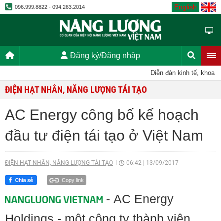
English
096.999.8822 - 094.263.2014
Đăng ký/Đăng nhập
Diễn đàn kinh tế, khoa họ
ĐIỆN HẠT NHÂN, NĂNG LƯỢNG TÁI TẠO
AC Energy công bố kế hoạch
đầu tư điện tái tạo ở Việt Nam
ĐIỆN HẠT NHÂN, NĂNG LƯỢNG TÁI TẠO
06:42
|
13/09/2017
Copy link
- AC Energy
Holdings - một công ty thành viên