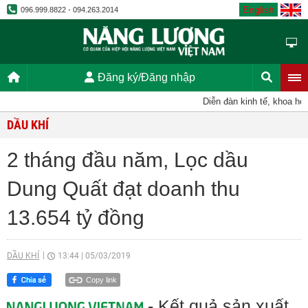
English
096.999.8822 - 094.263.2014
Đăng ký/Đăng nhập
Diễn đàn kinh tế, khoa học,
DẦU KHÍ
2 tháng đầu năm, Lọc dầu
Dung Quất đạt doanh thu
13.654 tỷ đồng
DẦU KHÍ
13:44
|
05/03/2019
Copy link
- Kết quả sản xuất