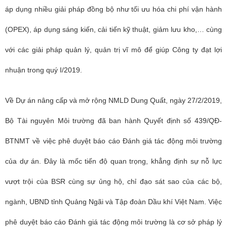
áp dụng nhiều giải pháp đồng bộ như tối ưu hóa chi phí vận hành
(OPEX), áp dụng sáng kiến, cải tiến kỹ thuật, giảm lưu kho,… cùng
với các giải pháp quản lý, quản trị vĩ mô để giúp Công ty đạt lợi
nhuận trong quý I/2019.
Về Dự án nâng cấp và mở rộng NMLD Dung Quất, ngày 27/2/2019,
Bộ Tài nguyên Môi trường đã ban hành Quyết định số 439/QĐ-
BTNMT về việc phê duyệt báo cáo Đánh giá tác động môi trường
của dự án. Đây là mốc tiến độ quan trọng, khẳng định sự nỗ lực
vượt trội của BSR cùng sự ủng hộ, chỉ đạo sát sao của các bộ,
ngành, UBND tỉnh Quảng Ngãi và Tập đoàn Dầu khí Việt Nam. Việc
phê duyệt báo cáo Đánh giá tác động môi trường là cơ sở pháp lý