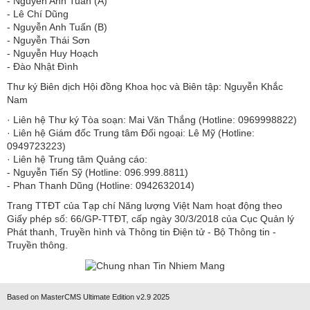
​​​​​​- Nguyễn Anh Tuấn (A)
- Lê Chí Dũng
- Nguyễn Anh Tuấn (B)
- Nguyễn Thái Sơn
- Nguyễn Huy Hoạch
- Đào Nhật Đình
Thư ký Biên dịch Hội đồng Khoa học và Biên tập: Nguyễn Khắc
Nam
· Liên hệ Thư ký Tòa soạn: Mai Văn Thắng (Hotline: 0969998822)
· Liên hệ Giám đốc Trung tâm Đối ngoại: Lê Mỹ (Hotline:
0949723223)
· Liên hệ Trung tâm Quảng cáo:
- Nguyễn Tiến Sỹ (Hotline: 096.999.8811)
- Phan Thanh Dũng (Hotline: 0942632014)
Trang TTĐT của Tạp chí Năng lượng Việt Nam hoạt động theo
Giấy phép số: 66/GP-TTĐT, cấp ngày 30/3/2018 của Cục Quản lý
Phát thanh, Truyền hình và Thông tin Điện tử - Bộ Thông tin -
Truyền thông.
Based on MasterCMS Ultimate Edition v2.9 2025