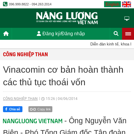
English
096.999.8822 - 094.263.2014
Đăng ký/Đăng nhập
Diễn đàn kinh tế, khoa họ
CÔNG NGHIỆP THAN
Vinacomin cơ bản hoàn thành
các thủ tục thoái vốn
CÔNG NGHIỆP THAN
15:26
|
04/06/2014
Copy link
- Ông Nguyễn Văn
Biên - Phó Tổng Giám đốc Tập đoàn