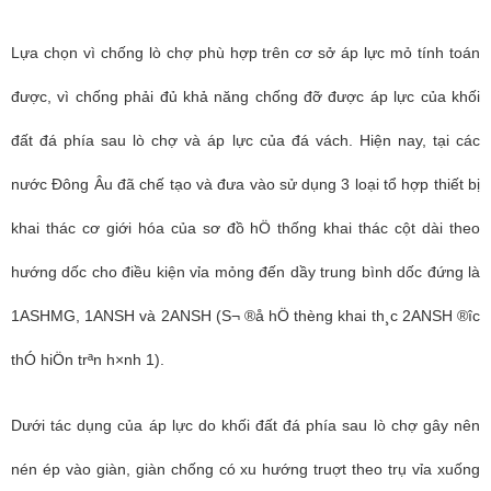
Lựa chọn vì chống lò chợ phù hợp trên cơ sở áp lực mỏ tính toán
được, vì chống phải đủ khả năng chống đỡ được áp lực của khối
đất đá phía sau lò chợ và áp lực của đá vách. Hiện nay, tại các
nước Đông Âu đã chế tạo và đưa vào sử dụng 3 loại tổ hợp thiết bị
khai thác cơ giới hóa của sơ đồ hÖ thống khai thác cột dài theo
hướng dốc cho điều kiện vỉa mỏng đến dầy trung bình dốc đứng là
1ASHMG, 1ANSH và 2ANSH (S¬ ®å hÖ thèng khai th¸c 2ANSH ®­îc
thÓ hiÖn trªn h×nh 1).
Dưới tác dụng của áp lực do khối đất đá phía sau lò chợ gây nên
nén ép vào giàn, giàn chống có xu hướng truợt theo trụ vỉa xuống