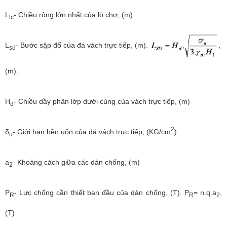
L
- Chiều rộng lớn nhất của lò chợ, (m)
lc
L
- Bước sập đổ của đá vách trực tiếp, (m).
,
sđ
(m).
H
- Chiều dầy phân lớp dưới cùng của vách trực tiếp, (m)
đ
2
δ
- Giới hạn bền uốn của đá vách trực tiếp, (KG/cm
)
u
a
- Khoảng cách giữa các dàn chống, (m)
2
P
- Lực chống cần thiết ban đầu của dàn chống, (T). P
= n.q.a
,
R
R
2
(T)