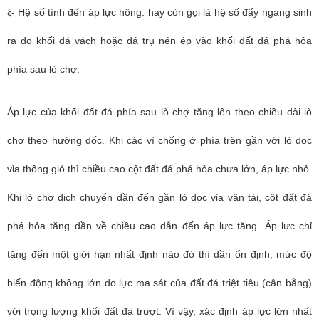
ξ- Hệ số tính đến áp lực hông: hay còn gọi là hệ số đẩy ngang sinh
ra do khối đá vách hoặc đá trụ nén ép vào khối đất đá phá hỏa
phía sau lò chợ.
Áp lực của khối đất đá phía sau lò chợ tăng lên theo chiều dài lò
chợ theo hướng dốc. Khi các vì chống ở phía trên gần với lò dọc
vỉa thông gió thì chiều cao cột đất đá phá hỏa chưa lớn, áp lực nhỏ.
Khi lò chợ dịch chuyển dần đến gần lò dọc vỉa vận tải, cột đất đá
phá hỏa tăng dần về chiều cao dẫn đến áp lực tăng. Áp lực chỉ
tăng đến một giới hạn nhất định nào đó thì dần ổn định, mức độ
biến động không lớn do lực ma sát của đất đá triệt tiêu (cân bằng)
với trọng lượng khối đất đá trượt. Vì vậy, xác định áp lực lớn nhất