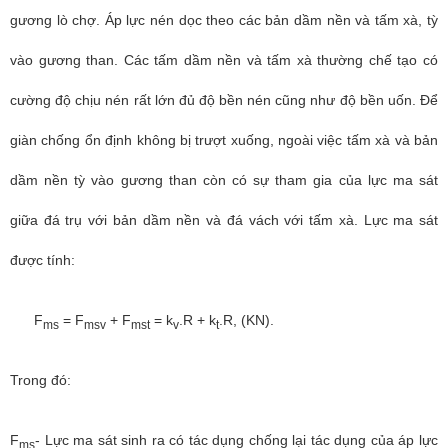
gương lò chợ. Áp lực nén dọc theo các bản dầm nền và tấm xà, tỳ
vào gương than. Các tấm dầm nền và tấm xà thường chế tạo có
cường độ chịu nén rất lớn đủ độ bền nén cũng như độ bền uốn. Để
giàn chống ổn định không bị trượt xuống, ngoài việc tấm xà và bản
dầm nền tỳ vào gương than còn có sự tham gia của lực ma sát
giữa đá trụ với bản dầm nền và đá vách với tấm xà. Lực ma sát
được tính:
F
= F
+ F
= k
.R + k
.R, (KN).
ms
msv
mst
v
t
Trong đó:
F
- Lực ma sát sinh ra có tác dụng chống lại tác dụng của áp lực
ms