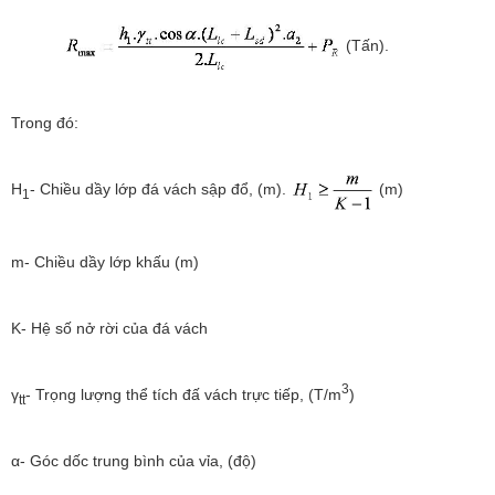
(Tấn).
Trong đó:
H
- Chiều dầy lớp đá vách sập đổ, (m).
(m)
1
m- Chiều dầy lớp khấu (m)
K- Hệ số nở rời của đá vách
3
γ
- Trọng lượng thể tích đấ vách trực tiếp, (T/m
)
tt
α- Góc dốc trung bình của vỉa, (độ)