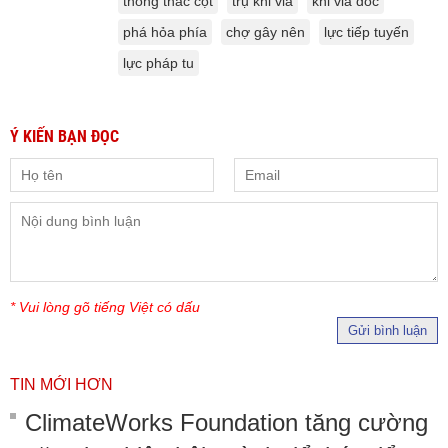
thống thác cột
trụ khi vỉa
khi vỉa dốc
phá hỏa phía
chợ gây nên
lực tiếp tuyến
lực pháp tu
Ý KIẾN BẠN ĐỌC
* Vui lòng gõ tiếng Việt có dấu
Gửi bình luận
TIN MỚI HƠN
ClimateWorks Foundation tăng cường