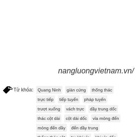
nangluongvietnam.vn/
Từ khóa:
Quang Ninh
giàn cứng
thống thác
trực tiếp
tiếp tuyến
pháp tuyến
trượt xuống
vách trực
dầy trung dốc
thác cột dài
cột dài dốc
vỉa mỏng đến
mỏng đến dầy
đến dầy trung