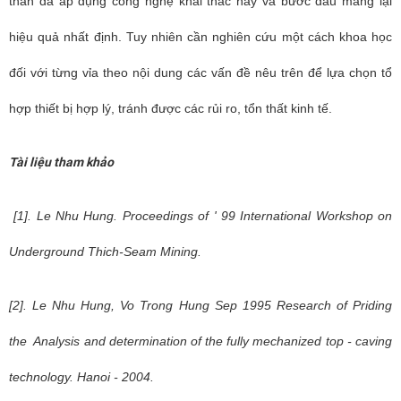
than đã áp dụng công nghệ khai thác này và bước đầu mang lại
hiệu quả nhất định. Tuy nhiên cần nghiên cứu một cách khoa học
đối với từng vỉa theo nội dung các vấn đề nêu trên để lựa chọn tổ
hợp thiết bị hợp lý, tránh được các rủi ro, tổn thất kinh tế.
Tài liệu tham khảo
[1].
Le Nhu Hung. Proceedings of ' 99 International Workshop on
Underground Thich-Seam Mining.
[2]. Le Nhu Hung, Vo Trong Hung Sep 1995 Research of Priding
the Analysis and determination of the fully mechanized top - caving
technology. Hanoi - 2004.