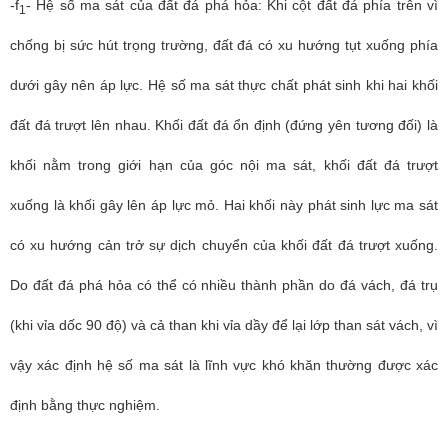
-f
- Hệ số ma sát của đất đá phá hỏa: Khi cột đất đá phía trên vì
1
chống bị sức hút trọng trường, đất đá có xu hướng tụt xuống phía
dưới gây nên áp lực. Hệ số ma sát thực chất phát sinh khi hai khối
đất đá trượt lên nhau. Khối đất đá ổn định (đứng yên tương đối) là
khối nằm trong giới hạn của góc nội ma sát, khối đất đá trượt
xuống là khối gây lên áp lực mỏ. Hai khối này phát sinh lực ma sát
có xu hướng cản trở sự dịch chuyển của khối đất đá trượt xuống.
Do đất đá phá hỏa có thể có nhiều thành phần do đá vách, đá trụ
(khi vỉa dốc 90 độ) và cả than khi vỉa dầy để lại lớp than sát vách, vì
vậy xác định hệ số ma sát là lĩnh vực khó khăn thường được xác
định bằng thực nghiệm.