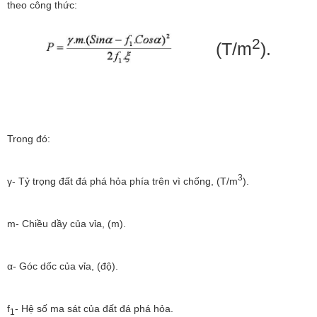
theo công thức:
2
(T/m
).
Trong đó:
3
γ- Tỷ trọng đất đá phá hỏa phía trên vì chống, (T/m
).
m- Chiều dầy của vỉa, (m).
α- Góc dốc của vỉa, (độ).
f
- Hệ số ma sát của đất đá phá hỏa.
1