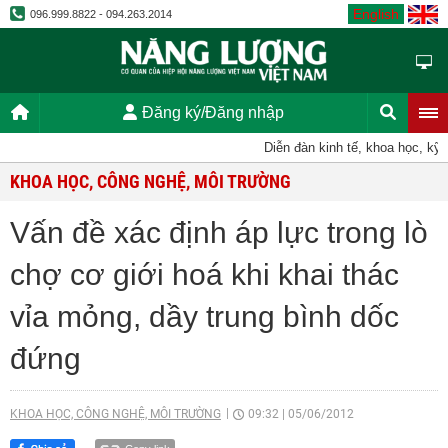
English
096.999.8822 - 094.263.2014
Đăng ký/Đăng nhập
Diễn đàn kinh tế, khoa học, kỹ thuậ
KHOA HỌC, CÔNG NGHỆ, MÔI TRƯỜNG
Vấn đề xác định áp lực trong lò
chợ cơ giới hoá khi khai thác
vỉa mỏng, dầy trung bình dốc
đứng
KHOA HỌC, CÔNG NGHỆ, MÔI TRƯỜNG
09:32
|
05/06/2012