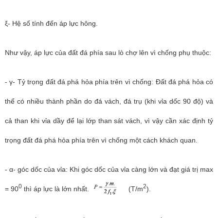
ξ- Hệ số tính đến áp lực hông.
Như vậy, áp lực của đất đá phía sau lò chợ lên vì chống phụ thuộc:
- γ- Tỷ trọng đất đá phá hỏa phía trên vì chống: Đất đá phá hỏa có
thể có nhiều thành phần do đá vách, đá trụ (khi vỉa dốc 90 độ) và
cả than khi vỉa dầy để lại lớp than sát vách, vì vậy cần xác định tỷ
trọng đất đá phá hỏa phía trên vì chống một cách khách quan.
- α- góc dốc của vỉa: Khi góc dốc của vỉa càng lớn và đạt giá trị max
0
2
= 90
thì áp lực là lớn nhất.
(T/m
).