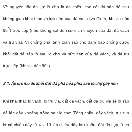
Về nguyên tắc áp lực lò chợ là do chiều cao cột đá sập đổ sau
không gian khai thác và lực nén của đá vách (và đá trụ khi vỉa dốc
0
90
) trực tiếp (nếu không xét đến sự dịch chuyển của đất đá vách
và trụ vỉa). Vì chống phải tính toán sao cho đảm bảo chống được
khối đất đá sập lở sau lò chợ và sức nén của đá vách, và đá trụ
0
trực tiếp (khi vỉa dốc 90
).
2.1. Áp lực mỏ do khối đất đá phá hỏa phía sau lò chợ gây nên
Khi khai thác lộ vách, lộ trụ vỉa, đất đá vách, đất đá trụ vỉa sẽ bị sập
đổ lấp đầy khoảng trống sau lò chợ. Tổng chiều dầy vách, trụ sụp
lở có chiều dầy từ 4 ÷ 10 lần chiều dầy lớp khấu, đất đá sụp lở có