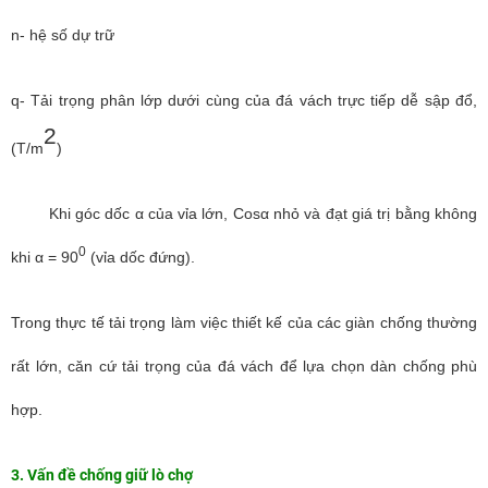
n- hệ số dự trữ
q- Tải trọng phân lớp dưới cùng của đá vách trực tiếp dễ sập
đổ,
2
(T/m
)
Khi góc dốc α của vỉa lớn, Cosα nhỏ và đạt giá trị bằng không
0
khi α = 90
(vỉa dốc đứng).
Trong thực tế tải trọng làm việc thiết kế của các giàn chống thường
rất lớn, căn cứ tải trọng của đá vách để lựa chọn dàn chống phù
hợp.
3. Vấn đề chống giữ lò chợ