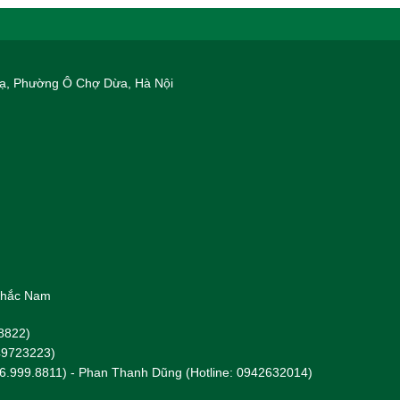
 Hạ, Phường Ô Chợ Dừa, Hà Nội
 Khắc Nam
8822)
949723223)
96.999.8811) - Phan Thanh Dũng (Hotline: 0942632014)