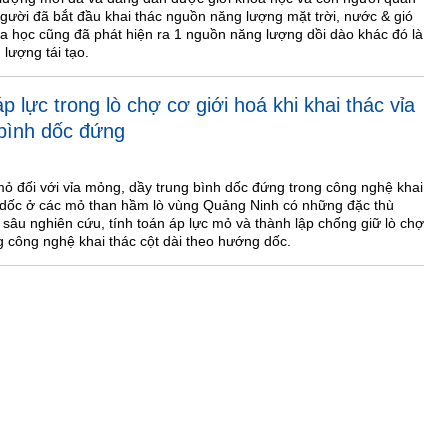
gười đã bắt đầu khai thác nguồn năng lượng mặt trời, nước & gió
oa học cũng đã phát hiện ra 1 nguồn năng lượng dồi dào khác đó là
lượng tái tạo.
p lực trong lò chợ cơ giới hoá khi khai thác vỉa
bình dốc đứng
mỏ đối với vỉa mỏng, dầy trung bình dốc đứng trong công nghệ khai
g dốc ở các mỏ than hầm lò vùng Quảng Ninh có những đặc thù
đi sâu nghiên cứu, tính toán áp lực mỏ và thành lập chống giữ lò chợ
g công nghệ khai thác cột dài theo hướng dốc.