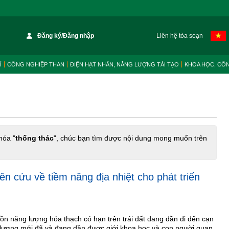
Đăng ký/Đăng nhập
Liên hệ tòa soạn
Í
CÔNG NGHIỆP THAN
ĐIỆN HẠT NHÂN, NĂNG LƯỢNG TÁI TẠO
KHOA HỌC, CÔ
hóa "
thống thác
", chúc bạn tìm được nội dung mong muốn trên
n cứu về tiềm năng địa nhiệt cho phát triển
n năng lượng hóa thạch có hạn trên trái đất đang dần đi đến cạn
 lượng mới đã và đang dần được giới khoa học và con người quan