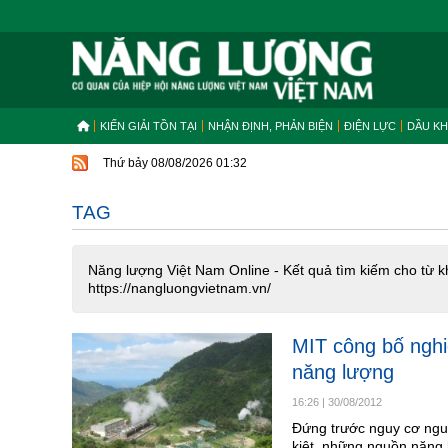
KIẾN GIẢI TỒN TẠI
NHẬN ĐỊNH, PHẢN BIỆN
ĐIỆN LỰC
DẦU KH
Thứ bảy 08/08/2026 01:32
TAG
Năng lượng Việt Nam Online - Kết quả tìm kiếm cho từ k
https://nangluongvietnam.vn/
MIT công bố nghiê
năng lượng
16:26
|
30/08/2012
Đứng trước nguy cơ nguồ
kiệt, những nguồn năng