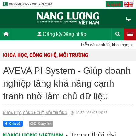
English
096.999.8822 - 094.263.2014
Đăng ký/Đăng nhập
Diễn đàn kinh tế, khoa học, kỹ thu
KHOA HỌC, CÔNG NGHỆ, MÔI TRƯỜNG
AVEVA PI System - Giúp doanh
nghiệp tăng khả năng cạnh
tranh nhờ làm chủ dữ liệu
KHOA HỌC, CÔNG NGHỆ, MÔI TRƯỜNG
10:50
|
06/05/2025
Copy link
- Trong thời đại