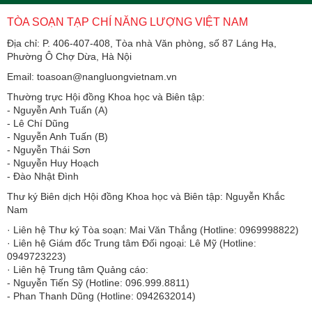
TÒA SOẠN TẠP CHÍ NĂNG LƯỢNG VIỆT NAM
Địa chỉ: P. 406-407-408, Tòa nhà Văn phòng, số 87 Láng Hạ,
Phường Ô Chợ Dừa, Hà Nội
Email: toasoan@nangluongvietnam.vn
Thường trực Hội đồng Khoa học và Biên tập:
​​​​​​- Nguyễn Anh Tuấn (A)
- Lê Chí Dũng
- Nguyễn Anh Tuấn (B)
- Nguyễn Thái Sơn
- Nguyễn Huy Hoạch
- Đào Nhật Đình
Thư ký Biên dịch Hội đồng Khoa học và Biên tập: Nguyễn Khắc
Nam
· Liên hệ Thư ký Tòa soạn: Mai Văn Thắng (Hotline: 0969998822)
· Liên hệ Giám đốc Trung tâm Đối ngoại: Lê Mỹ (Hotline:
0949723223)
· Liên hệ Trung tâm Quảng cáo:
- Nguyễn Tiến Sỹ (Hotline: 096.999.8811)
- Phan Thanh Dũng (Hotline: 0942632014)