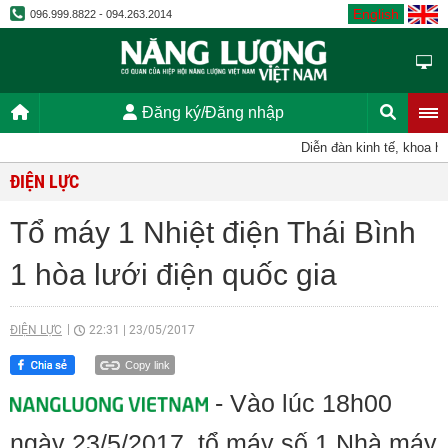
English
096.999.8822 - 094.263.2014
Đăng ký/Đăng nhập
Diễn đàn kinh tế, khoa học
ĐIỆN LỰC
Tổ máy 1 Nhiệt điện Thái Bình
1 hòa lưới điện quốc gia
ĐIỆN LỰC
22:31
|
23/05/2017
Copy link
- Vào lúc 18h00
ngày 23/5/2017, tổ máy số 1 Nhà máy