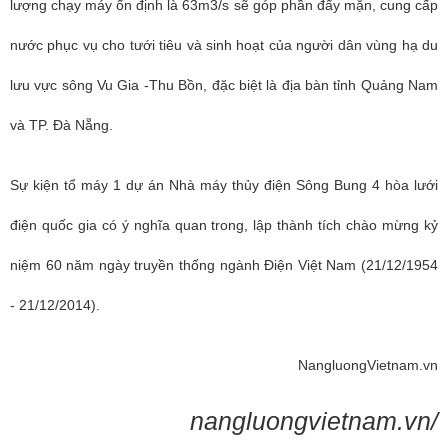
lượng chạy máy ổn định là 63m3/s sẽ góp phần đẩy mặn, cung cấp
nước phục vụ cho tưới tiêu và sinh hoạt của người dân vùng hạ du
lưu vực sông Vu Gia -Thu Bồn, đặc biệt là địa bàn tỉnh Quảng Nam
và TP. Đà Nẵng.
Sự kiện tổ máy 1 dự án Nhà máy thủy điện Sông Bung 4 hòa lưới
điện quốc gia có ý nghĩa quan trong, lập thành tích chào mừng kỷ
niệm 60 năm ngày truyền thống ngành Điện Việt Nam (21/12/1954
- 21/12/2014).
NangluongVietnam.vn
nangluongvietnam.vn/