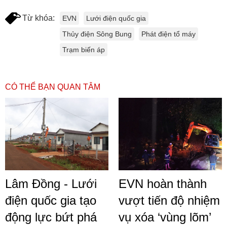
Từ khóa:
EVN
Lưới điện quốc gia
Thủy điện Sông Bung
Phát điện tổ máy
Trạm biến áp
CÓ THỂ BẠN QUAN TÂM
Lâm Đồng - Lưới
EVN hoàn thành
điện quốc gia tạo
vượt tiến độ nhiệm
động lực bứt phá
vụ xóa ‘vùng lõm’