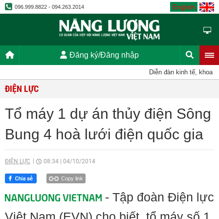
English
096.999.8822 - 094.263.2014
Đăng ký/Đăng nhập
Diễn đàn kinh tế, khoa họ
ĐIỆN LỰC
Tổ máy 1 dự án thủy điện Sông
Bung 4 hoà lưới điện quốc gia
ĐIỆN LỰC
08:34
|
04/10/2014
Copy link
- Tập đoàn Điện lực
Việt Nam (EVN) cho biết, tổ máy số 1