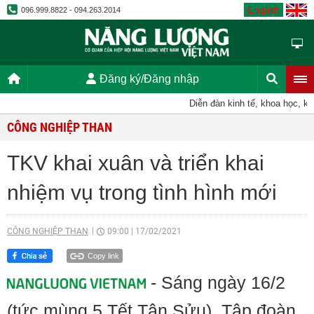
English
096.999.8822 - 094.263.2014
Đăng ký/Đăng nhập
Diễn đàn kinh tế, khoa học, kỹ th
CÔNG NGHIỆP THAN
TKV khai xuân và triển khai
nhiệm vụ trong tình hình mới
CÔNG NGHIỆP THAN
09:00
|
17/02/2021
Copy link
- Sáng ngày 16/2
(tức mùng 5 Tết Tân Sửu), Tập đoàn