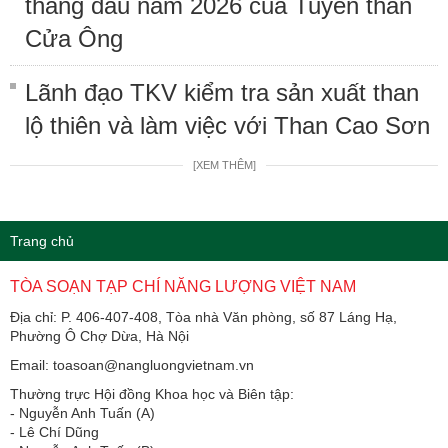
tháng đầu năm 2026 của Tuyển than
Cửa Ông
Lãnh đạo TKV kiểm tra sản xuất than
lộ thiên và làm việc với Than Cao Sơn
[XEM THÊM]
Trang chủ
TÒA SOẠN TẠP CHÍ NĂNG LƯỢNG VIỆT NAM
Địa chỉ: P. 406-407-408, Tòa nhà Văn phòng, số 87 Láng Hạ,
Phường Ô Chợ Dừa, Hà Nội
Email: toasoan@nangluongvietnam.vn
Thường trực Hội đồng Khoa học và Biên tập:
​​​​​​- Nguyễn Anh Tuấn (A)
- Lê Chí Dũng